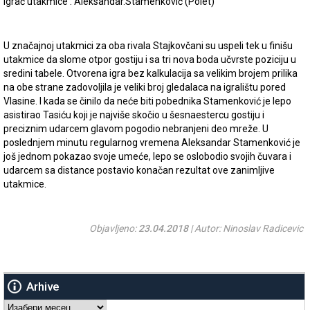
Igrač utakmice : Aleksandar.Stamenković (Polet)
U značajnoj utakmici za oba rivala Stajkovčani su uspeli tek u finišu
utakmice da slome otpor gostiju i sa tri nova boda učvrste poziciju u
sredini tabele. Otvorena igra bez kalkulacija sa velikim brojem prilika
na obe strane zadovoljila je veliki broj gledalaca na igralištu pored
Vlasine. I kada se činilo da neće biti pobednika Stamenković je lepo
asistirao Tasiću koji je najviše skočio u šesnaestercu gostiju i
preciznim udarcem glavom pogodio nebranjeni deo mreže. U
poslednjem minutu regularnog vremena Aleksandar Stamenković je
još jednom pokazao svoje umeće, lepo se oslobodio svojih čuvara i
udarcem sa distance postavio konačan rezultat ove zanimljive
utakmice.
Objavljeno:
23.04.2018
| Autor: Ninoslav Radicevic
Arhive
Arhive