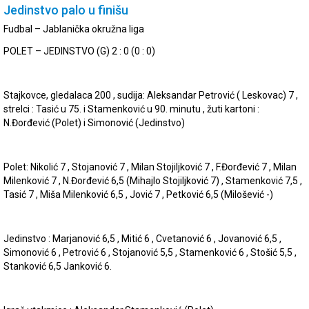
Jedinstvo palo u finišu
Fudbal – Jablanička okružna liga
POLET – JEDINSTVO (G) 2 : 0 (0 : 0)
Stajkovce, gledalaca 200 , sudija: Aleksandar Petrović ( Leskovac) 7 ,
strelci : Tasić u 75. i Stamenković u 90. minutu , žuti kartoni :
N.Đorđević (Polet) i Simonović (Jedinstvo)
Polet: Nikolić 7 , Stojanović 7 , Milan Stojiljković 7 , F.Đorđević 7 , Milan
Milenković 7 , N.Đorđević 6,5 (Mihajlo Stojiljković 7) , Stamenković 7,5 ,
Tasić 7 , Miša Milenković 6,5 , Jović 7 , Petković 6,5 (Milošević -)
Jedinstvo : Marjanović 6,5 , Mitić 6 , Cvetanović 6 , Jovanović 6,5 ,
Simonović 6 , Petrović 6 , Stojanović 5,5 , Stamenković 6 , Stošić 5,5 ,
Stanković 6,5 Janković 6.