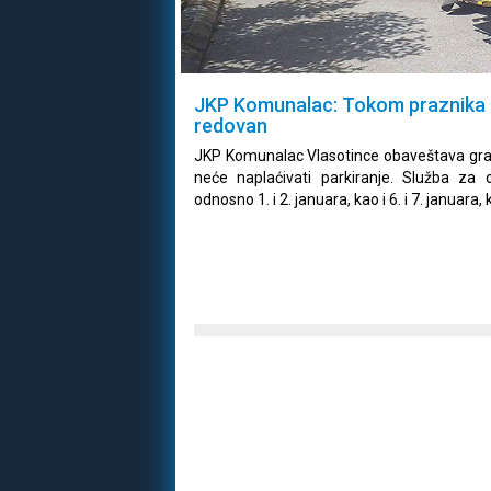
JKP Komunalac: Tokom praznika b
redovan
JKP Komunalac Vlasotince obaveštava građ
neće naplaćivati parkiranje. Služba z
odnosno 1. i 2. januara, kao i 6. i 7. januar