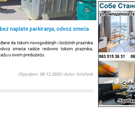
ez naplate parkiranja, odvoz smeća
ane da tokom novogodišnjih i božićnih praznika
a odvoz smeća radiće redovno tokom praznika,
a, kažu u ovom preduzeću.
Objavljeno:
30.12.2025
| Autor: InfoDesk