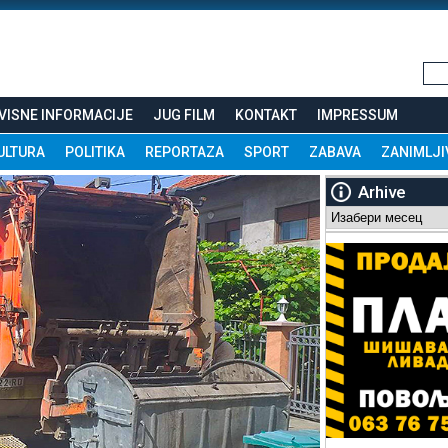
VISNE INFORMACIJE
JUG FILM
KONTAKT
IMPRESSUM
ULTURA
POLITIKA
REPORTAZA
SPORT
ZABAVA
ZANIMLJI
Arhive
Arhive