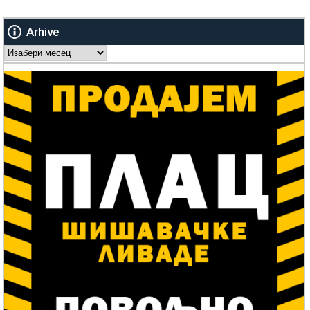
Arhive
Arhive