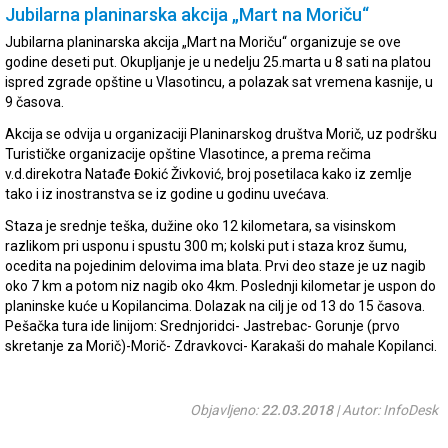
Jubilarna planinarska akcija „Mart na Moriču“
Jubilarna planinarska akcija „Mart na Moriču“ organizuje se ove
godine deseti put. Okupljanje je u nedelju 25.marta u 8 sati na platou
ispred zgrade opštine u Vlasotincu, a polazak sat vremena kasnije, u
9 časova.
Akcija se odvija u organizaciji Planinarskog društva Morič, uz podršku
Turističke organizacije opštine Vlasotince, a prema rečima
v.d.direkotra Natađe Đokić Živković, broj posetilaca kako iz zemlje
tako i iz inostranstva se iz godine u godinu uvećava.
Staza je srednje teška, dužine oko 12 kilometara, sa visinskom
razlikom pri usponu i spustu 300 m; kolski put i staza kroz šumu,
ocedita na pojedinim delovima ima blata. Prvi deo staze je uz nagib
oko 7 km a potom niz nagib oko 4km. Poslednji kilometar je uspon do
planinske kuće u Kopilancima. Dolazak na cilj je od 13 do 15 časova.
Pešačka tura ide linijom: Srednjoridci- Jastrebac- Gorunje (prvo
skretanje za Morič)-Morič- Zdravkovci- Karakaši do mahale Kopilanci.
Objavljeno:
22.03.2018
| Autor: InfoDesk