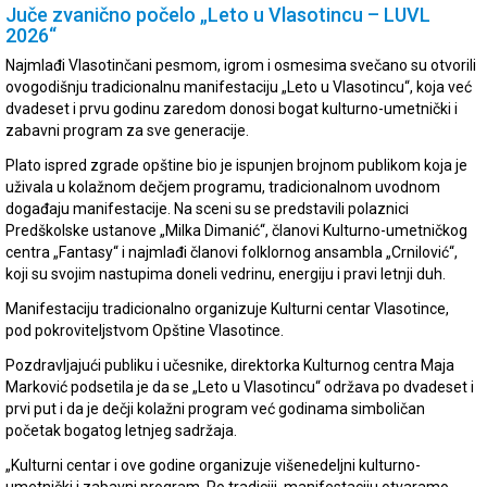
Juče zvanično počelo „Leto u Vlasotincu – LUVL
2026“
Najmlađi Vlasotinčani pesmom, igrom i osmesima svečano su otvorili
ovogodišnju tradicionalnu manifestaciju „Leto u Vlasotincu“, koja već
dvadeset i prvu godinu zaredom donosi bogat kulturno-umetnički i
zabavni program za sve generacije.
Plato ispred zgrade opštine bio je ispunjen brojnom publikom koja je
uživala u kolažnom dečjem programu, tradicionalnom uvodnom
događaju manifestacije. Na sceni su se predstavili polaznici
Predškolske ustanove „Milka Dimanić“, članovi Kulturno-umetničkog
centra „Fantasy“ i najmlađi članovi folklornog ansambla „Crnilović“,
koji su svojim nastupima doneli vedrinu, energiju i pravi letnji duh.
Manifestaciju tradicionalno organizuje Kulturni centar Vlasotince,
pod pokroviteljstvom Opštine Vlasotince.
Pozdravljajući publiku i učesnike, direktorka Kulturnog centra Maja
Marković podsetila je da se „Leto u Vlasotincu“ održava po dvadeset i
prvi put i da je dečji kolažni program već godinama simboličan
početak bogatog letnjeg sadržaja.
„Kulturni centar i ove godine organizuje višenedeljni kulturno-