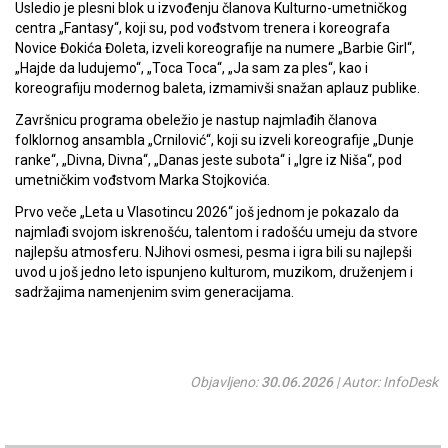
Usledio je plesni blok u izvođenju članova Kulturno-umetničkog
centra „Fantasy“, koji su, pod vođstvom trenera i koreografa
Novice Đokića Đoleta, izveli koreografije na numere „Barbie Girl“,
„Hajde da ludujemo“, „Toca Toca“, „Ja sam za ples“, kao i
koreografiju modernog baleta, izmamivši snažan aplauz publike.
Završnicu programa obeležio je nastup najmlađih članova
folklornog ansambla „Crnilović“, koji su izveli koreografije „Dunje
ranke“, „Divna, Divna“, „Danas jeste subota“ i „Igre iz Niša“, pod
umetničkim vođstvom Marka Stojkovića.
Prvo veče „Leta u Vlasotincu 2026“ još jednom je pokazalo da
najmlađi svojom iskrenošću, talentom i radošću umeju da stvore
najlepšu atmosferu. NJihovi osmesi, pesma i igra bili su najlepši
uvod u još jedno leto ispunjeno kulturom, muzikom, druženjem i
sadržajima namenjenim svim generacijama.
Objavljeno:
30.06.2026
| Autor: InfoDesk