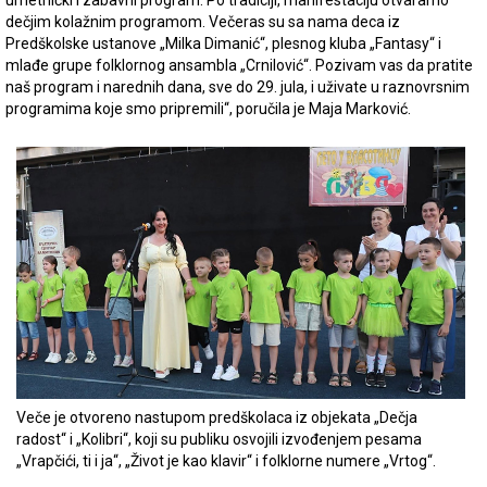
umetnički i zabavni program. Po tradiciji, manifestaciju otvaramo
dečjim kolažnim programom. Večeras su sa nama deca iz
Predškolske ustanove „Milka Dimanić“, plesnog kluba „Fantasy“ i
mlađe grupe folklornog ansambla „Crnilović“. Pozivam vas da pratite
naš program i narednih dana, sve do 29. jula, i uživate u raznovrsnim
programima koje smo pripremili“, poručila je Maja Marković.
Veče je otvoreno nastupom predškolaca iz objekata „Dečja
radost“ i „Kolibri“, koji su publiku osvojili izvođenjem pesama
„Vrapčići, ti i ja“, „Život je kao klavir“ i folklorne numere „Vrtog“.