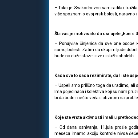
– Tako je. Svakodnevno sam radila i tražila 
više spoznam o ovoj vrsti bolesti, naravno 
Šta vas je motivisalo da osnujete „Ebers
– Ponajviše činjenica da sve one osobe 
samoj bolesti. Zatim da okupim ljude dobri
bude na duže staze i sve u službi obolelih.
Kada sve to sada rezimirate, da li ste us
– Uspeli smo prilično toga da uradimo, ali 
Ima pojedinaca i kolektiva koji su nam pruži
bi da bude i nešto veća s obzirom na probl
Koje ste vrste aktivnosti imali u prethod
– Od dana osnivanja, 11.jula prošle godi
meseca imamo akciju kontrole nivoa šećera