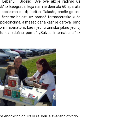
Lebanu i Grdelici. Sve ove akcije radimo uz
“ iz Beograda, koja nam je donirala 60 aparata
 obolelima od dijabetisa. Takođe, prošle godine
v šećerne bolesti uz pomoć farmaceutske kuće
re pojedincima, a mesec dana kasnije darovali smo
com i aparatom, kao i jednu zimsku jaknu jednoj
e to uz zdušnu pomoć „Salvus International“ iz
 endokrinologu iz Niša, koji je svečano otvorio