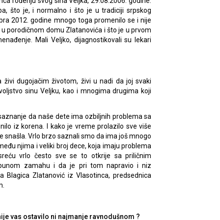
nca rođenju svog sina Veljka, 29.08.2006. godine.
 što je, i normalno i što je u tradiciji srpskog
mbra 2012. godine mnogo toga promenilo se i nije
a u porodičnom domu Zlatanovića i što je u prvom
nađenje. Mali Veljko, dijagnostikovali su lekari
živi dugojačim životom, živi u nadi da joj svaki
oljstvo sinu Veljku, kao i mnogima drugima koji
saznanje da naše dete ima ozbiljnih problema sa
lo iz korena. I kako je vreme prolazilo sve više
je snašla. Vrlo brzo saznali smo da ima još mnogo
 među njima i veliki broj dece, koja imaju problema
eću vrlo često sve se to otkrije sa priličnim
 punom zamahu i da je pri tom napravio i niz
 Blagica Zlatanović iz Vlasotinca, predsednica
m.
 nije vas ostavilo ni najmanje ravnodušnom ?