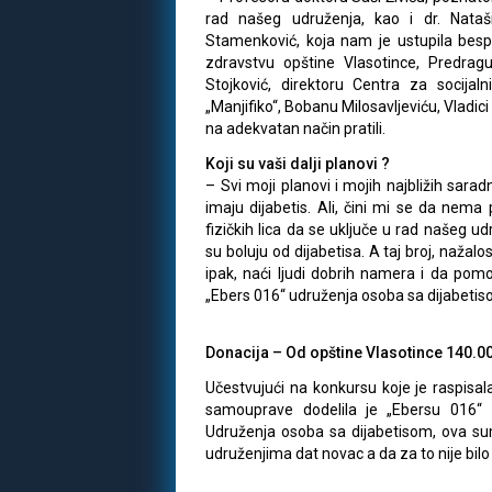
rad našeg udruženja, kao i dr. Nataši Mil
Stamenković, koja nam je ustupila bespl
zdravstvu opštine Vlasotince, Predragu
Stojković, direktoru Centra za socijalni
„Manjifiko“, Bobanu Milosavljeviću, Vladici
na adekvatan način pratili.
Koji su vaši dalji planovi ?
– Svi moji planovi i mojih najbližih sarad
imaju dijabetis. Ali, čini mi se da nema
fizičkih lica da se uključe u rad našeg 
su boluju od dijabetisa. A taj broj, naža
ipak, naći ljudi dobrih namera i da p
„Ebers 016“ udruženja osoba sa dijabetiso
Donacija – Od opštine Vlasotince 140.0
Učestvujući na konkursu koje je raspisal
samouprave dodelila je „Ebersu 016“ 
Udruženja osoba sa dijabetisom, ova s
udruženjima dat novac a da za to nije bilo 