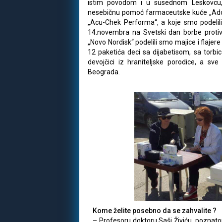
istim povodom i u susednom Leskovcu, 
nesebičnu pomoć farmaceutske kuće „Adok
„Acu-Chek Performa“, a koje smo podelili
14.novembra na Svetski dan borbe proti
„Novo Nordisk“ podelili smo majice i flaje
12 paketića deci sa dijabetisom, sa torbi
devojčici iz hraniteljske porodice, a sv
Beograda.
Kome želite posebno da se zahvalite ?
– Profesoru doktoru Saši Živiću, poznatom