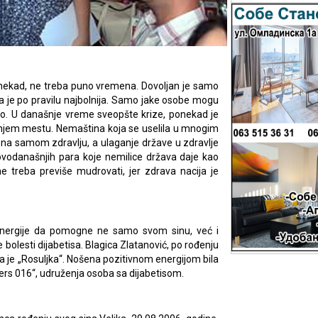
nekad, ne treba puno vremena. Dovoljan je samo
ina je po pravilu najbolnija. Samo jake osobe mogu
alo. U današnje vreme sveopšte krize, ponekad je
njem mestu. Nemaština koja se uselila u mnogim
 na samom zdravlju, a ulaganje države u zdravlje
 od ovodanašnjih para koje nemilice država daje kao
ne treba previše mudrovati, jer zdrava nacija je
 energije da pomogne ne samo svom sinu, već i
e bolesti dijabetisa. Blagica Zlatanović, po rođenju
 je „Rosuljka“. Nošena pozitivnom energijom bila
bers 016“, udruženja osoba sa dijabetisom.