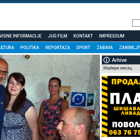
VISNE INFORMACIJE
JUG FILM
KONTAKT
IMPRESSUM
ULTURA
POLITIKA
REPORTAZA
SPORT
ZABAVA
ZANIMLJI
Arhive
Arhive