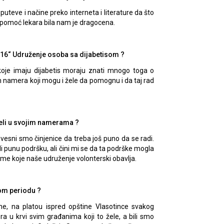
puteve i načine preko interneta i literature da što
i pomoć lekara bila nam je dragocena.
 016“ Udruženje osoba sa dijabetisom ?
koje imaju dijabetis moraju znati mnogo toga o
h namera koji mogu i žele da pomognu i da taj rad
peli u svojim namerama ?
svesni smo činjenice da treba još puno da se radi.
li punu podršku, ali čini mi se da ta podrške mogla
eme koje naše udruženje volonterski obavlja.
nom periodu ?
ne, na platou ispred opštine Vlasotince svakog
 u krvi svim građanima koji to žele, a bili smo