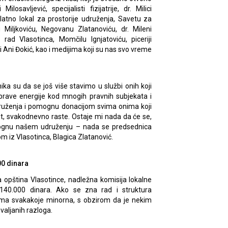
osavljević, specijalisti fizijatrije, dr. Milici
atno lokal za prostorije udruženja, Savetu za
 Miljkoviću, Negovanu Zlatanoviću, dr. Mileni
 rad Vlasotinca, Momčilu Ignjatoviću, piceriji
 i Ani Đokić, kao i medijima koji su nas svo vreme
nika su da se još više stavimo u službi onih koji
 prave energije kod mnogih pravnih subjekata i
udruženja i pomognu donacijom svima onima koji
lost, svakodnevno raste. Ostaje mi nada da će se,
omognu našem udruženju – nada se predsednica
m iz Vlasotinca, Blagica Zlatanović.
00 dinara
a opština Vlasotince, nadležna komisija lokalne
140.000 dinara. Ako se zna rad i struktura
uma svakakoje minorna, s obzirom da je nekim
valjanih razloga.