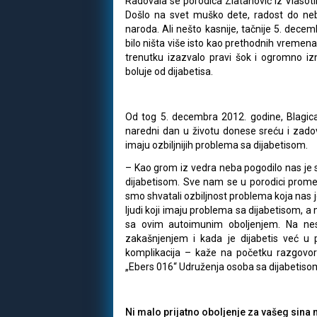
Radovala se porodica Zlatanović iz Vlasoti
Došlo na svet muško dete, radost do neba,
naroda. Ali nešto kasnije, tačnije 5. dece
bilo ništa više isto kao prethodnih vremen
trenutku izazvalo pravi šok i ogromno izne
boluje od dijabetisa.
Od tog 5. decembra 2012. godine, Blagica 
naredni dan u životu donese sreću i zadov
imaju ozbiljnijih problema sa dijabetisom.
– Kao grom iz vedra neba pogodilo nas je 
dijabetisom. Sve nam se u porodici promeni
smo shvatali ozbiljnost problema koja nas 
ljudi koji imaju problema sa dijabetisom, a
sa ovim autoimunim oboljenjem. Na nesr
zakašnjenjem i kada je dijabetis već u
komplikacija – kaže na početku razgovora
„Ebers 016“ Udruženja osoba sa dijabetiso
Ni malo prijatno oboljenje za vašeg sina