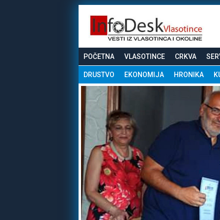
POČETNA
VLASOTINCE
CRKVA
SER
DRUSTVO
EKONOMIJA
HRONIKA
K