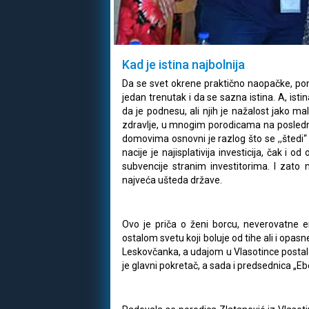
Kad je istina najbolnija
Da se svet okrene praktično naopačke, po
jedan trenutak i da se sazna istina. A, ist
da je podnesu, ali njih je nažalost jako m
zdravlje, u mnogim porodicama na posled
domovima osnovni je razlog što se ,,štedi“
nacije je najisplativija investicija, čak i
subvencije stranim investitorima. I zato 
najveća ušteda države.
Ovo je priča o ženi borcu, neverovatne
ostalom svetu koji boluje od tihe ali i opasn
Leskovčanka, a udajom u Vlasotince postala
je glavni pokretač, a sada i predsednica „E