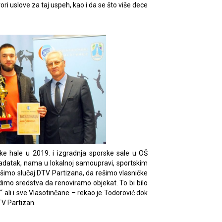
ori uslove za taj uspeh, kao i da se što više dece
ske hale u 2019. i izgradnja sporske sale u OŠ
 zadatak, nama u lokalnoj samoupravi, sportskim
ešimo slučaj DTV Partizana, da rešimo vlasničke
imo sredstva da renoviramo objekat. To bi bilo
 ali i sve Vlasotinčane – rekao je Todorović dok
TV Partizan.