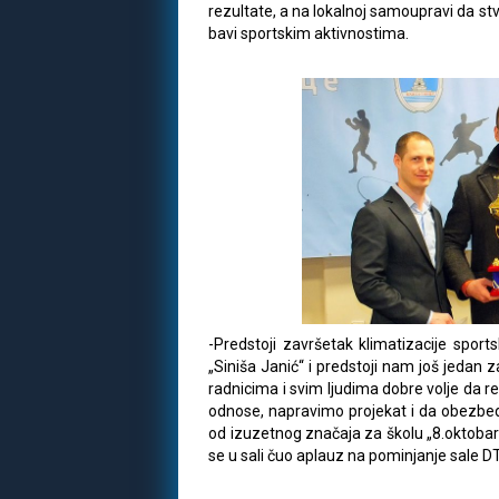
rezultate, a na lokalnoj samoupravi da stv
bavi sportskim aktivnostima.
-Predstoji završetak klimatizacije sport
„Siniša Janić“ i predstoji nam još jedan
radnicima i svim ljudima dobre volje da r
odnose, napravimo projekat i da obezbed
od izuzetnog značaja za školu „8.oktobar“
se u sali čuo aplauz na pominjanje sale D