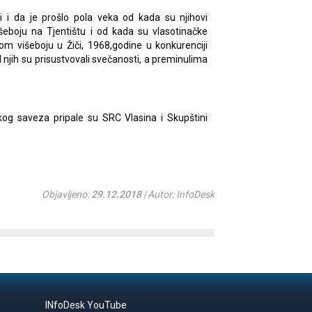
i i da je prošlo pola veka od kada su njihovi
šeboju na Tjentištu i od kada su vlasotinačke
om višeboju u Žiči, 1968,godine u konkurenciji
d njih su prisustvovali svečanosti, a preminulima
og saveza pripale su SRC Vlasina i Skupštini
Objavljeno:
29.12.2018
| Autor: InfoDesk
INfoDesk YouTube