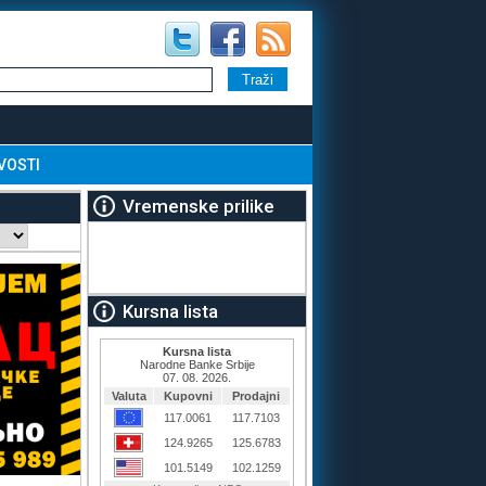
VOSTI
Vremenske prilike
Kursna lista