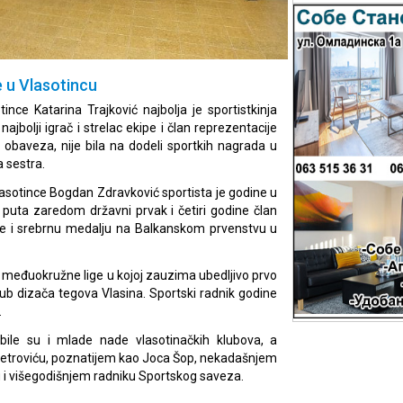
e u Vlasotincu
ce Katarina Trajković najbolja je sportistkinja
ajbolji igrač i strelac ekipe i član reprezentacije
g obaveza, nije bila na dodeli sportkih nagrada u
a sestra.
lasotince Bogdan Zdravković sportista je godine u
 puta zaredom državni prvak i četiri godine član
 je i srebrnu medalju na Balkanskom prvenstvu u
n međuokružne lige u kojoj zauzima ubedljivo prvo
lub dizača tegova Vlasina. Sportski radnik godine
.
bile su i mlade nade vlasotinačkih klubova, a
 Petroviću, poznatijem kao Joca Šop, nekadašnjem
 i višegodišnjem radniku Sportskog saveza.