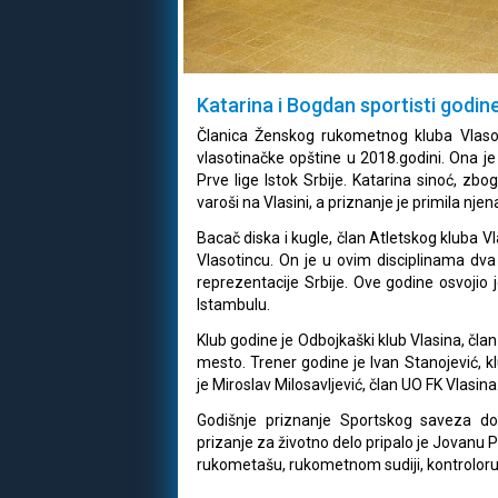
Katarina i Bogdan sportisti godin
Članica Ženskog rukometnog kluba Vlasotin
vlasotinačke opštine u 2018.godini. Ona je n
Prve lige Istok Srbije. Katarina sinoć, zbo
varoši na Vlasini, a priznanje je primila njen
Bacač diska i kugle, član Atletskog kluba V
Vlasotincu. On je u ovim disciplinama dva
reprezentacije Srbije. Ove godine osvojio
Istambulu.
Klub godine je Odbojkaški klub Vlasina, čla
mesto. Trener godine je Ivan Stanojević, k
je Miroslav Milosavljević, član UO FK Vlasina
Godišnje priznanje Sportskog saveza do
prizanje za životno delo pripalo je Jovanu
rukometašu, rukometnom sudiji, kontroloru