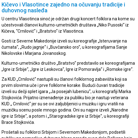
Kičevo i Vlasotince zajedno na očuvanju tradicije i
duhovnog nasleđa
U centru Vlasotinca sinoć je održan drugi koncert folklora na kome su
učestvovali članovi kulturno-umetničkih društava „Niko Pusoski“ iz
Kičeva, “Crnilović“ i „Bratstvo“ iz Vlasotinca.
Gosti iz Severne Makedonije izveli su koreografije „Isteruvanje na
čumata“, „Rudo jagnje“ i „Buvčansko oro“, u koreografijama Sanje
Nikolovske i Marjana Jovanoskog.
Kulturno-umetničko društvo „Bratstvo“ predstavilo se koreografijama
„Igre iz Srbije“, „Igre iz Leskovca“, Igre iz Pomoravlja“ i „Romske igre“.
Za KUD „Crnilović“ nastupili su članovi folklornog zabavišta koji sa
prvim slovima uče i prve folklorne korake. Budući čuvari tradicije
izveli su dečji splet igara „Ja posejah lubenicu“, u koreografiji Marka
Stojkovića. Prijatno iznenađenje za publiku bio je nastup veterana
KUD „ Crnilović“ jer su se ovi zaljubljenici u muziku i igru vratili na
muzičku scenu posle mnogo godina. Oni su najpre izveli „Narodne
igre iz Srbije“, a potom i „Starogradske igre iz Srbije“, u koreografiji
Brace Stojkovića.
Prošetali su folklorci Srbijom i Severnom Makedonijom, podsetili