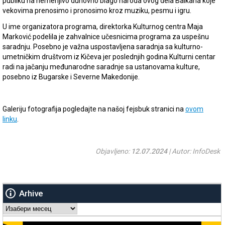
publiku na nemerljivo duhovno blago naroda ovog dela Balkana koje
vekovima prenosimo i pronosimo kroz muziku, pesmu i igru.
U ime organizatora programa, direktorka Kulturnog centra Maja
Marković podelila je zahvalnice učesnicima programa za uspešnu
saradnju. Posebno je važna uspostavljena saradnja sa kulturno-
umetničkim društvom iz Kičeva jer poslednjih godina Kulturni centar
radi na jačanju međunarodne saradnje sa ustanovama kulture,
posebno iz Bugarske i Severne Makedonije.
Galeriju fotografija pogledajte na našoj fejsbuk stranici na
ovom
linku
.
Objavljeno:
12.07.2024
| Autor: InfoDesk
Arhive
Arhive