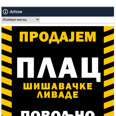
Arhive
Arhive