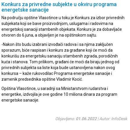
Konkurs za privredne subjekte u okviru programa
energetske sanacije
Na području opštine Vlasotince u toku je Konkurs za izbor privrednih
subjekata koji se bave proizvodnjom, uslugama i radovima na
energetskoj sanaciji stambenih objekata. Konkurs je za dobavljače
otvoren do 6.juna, a objavljen je na opštinskom sajtu.
-Nakon što budu izabrani izvođači radova i sa njima zaključen
sporazum, biće raspisan i konkurs za građane koji će moći da
konkurišu za energetsku sanaciju stambenih zgrada, porodičnih
kuća i stanova. Tom prilikom, građani će moći da biraju jednog od
privrednih subjekta sa liste koja bude ustanovljena nakon ovog
konkursa – kaže rukovodilac Programa energetske sanacije i
zamenik predsednika opštine Vladimir Kocić.
Opština Vlasotince, u saradnji sa Ministarstvom rudarstva i
energetike, izdvojila je ove godine 10 miliona dinara za program
energetske sanacije.
Objavljeno:
01.06.2022
| Autor: InfoDesk