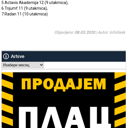
5.Actavis Akademija 12 (9 utakmica),
6.Trijumf 11 (9 utakmica),
7.Radan 11 (10 utakmica).
Objavljeno:
08.03.2020
| Autor: InfoDesk
Arhive
Arhive