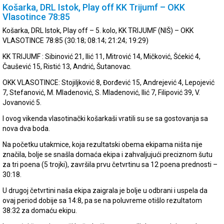
Košarka, DRL Istok, Play off KK Trijumf – OKK
Vlasotince 78:85
Košarka, DRL Istok, Play off – 5. kolo, KK TRIJUMF (NIŠ) – OKK
VLASOTINCE 78:85 (30:18; 08:14; 21:24; 19:29)
KK TRIJUMF : Sibinović 21, Ilić 11, Mitrović 14, Mičković, Šćekić 4,
Čaušević 15, Ristić 13, Andrić, Šutanovac.
OKK VLASOTINCE: Stojiljković 8, Đorđević 15, Andrejević 4, Lepojević
7, Stefanović, M. Mladenović, S. Mladenović, Ilić 7, Filipović 39, V.
Jovanović 5.
I ovog vikenda vlasotinački košarkaši vratili su se sa gostovanja sa
nova dva boda.
Na početku utakmice, koja rezultatski obema ekipama ništa nije
značila, bolje se snašla domaća ekipa i zahvaljujući preciznom šutu
za tri poena (5 trojki), završila prvu četvrtinu sa 12 poena prednosti –
30:18.
U drugoj četvrtini naša ekipa zaigrala je bolje u odbrani i uspela da
ovaj period dobije sa 14:8, pa se na poluvreme otišlo rezultatom
38:32 za domaću ekipu.