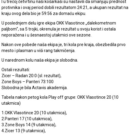
I u trećoj četvrtinu naši košarkaši su nastavili da smanjuju prednost
protivnika i ovaj period dobili rezultatom 24:21, a ukupan rezultat na
kraju ovog dela bio je 59:56 za domaću ekipu.
U poslednjem delu igre ekipa OKK Vlasotince „dalekometnom
paljbom“, sa 5 trojki, okrenula je rezultat u svoju korist i ostala
neporažena i u šesnaestoj utakmici ove sezone.
Nakon ove pobede naša ekipa je, tri kola pre kraja, obezbedila prvo
mesto i plasman u viši rang takmičenja.
U narednom kolu naša ekipa je slobodna.
Ostali rezultati:
Zicer – Radan 20:0 (sl. rezultat),
Zone Boys – Panteri 73:100
Slobodna je bila Actavis akademija.
Tabela nakon petog kola Play off grupe: OKK Vlasotince 20 (10
utakmica)
1.OKK Vlasotince 20 (10 utakmica),
2.Panteri 17 (10 utakmica),
3.Zone Boys 14 (9 utakmica),
4.Zicer 13 (9 utakmica),