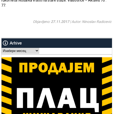
rukometa i košarka vratiti na stare staze. Vlasotince – Aktavis 70 :
77.
Objavljeno:
27.11.2017
| Autor: Ninoslav Radicevic
Arhive
Arhive