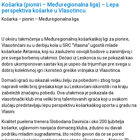
Košarka (pioniri – Međuregionalna liga) – Lepa
perspektiva košarke u Vlasotincu
Košarka – pioniri – Međuregionalna liga
U okviru takmičenja u Međuregionalnoj košarkaškoj ligi za pionire,
Vlasotinčani su u derbiju kola u SRC “Vlasina“ ugostili mlade
košarkaše Aktavisa, koji su zasluženo osvojili bodove u zanimljivoj i
pre svega borbenoj utakmici. Dečaci iz Leskovca su se pokazali kao
dobro ukomponovan sastav koj je uspeo da trijumfuje pre svega u
dobroj kolektivnoj igri i koristeći greške vršnjaka iz Vlasotinca.
Domači igrači su iskazali veliku želju za pobedom i zbog toga
napravili veliki broj grešaka koje su Leskovčani iskoristili i na kraju
zabeležili značajnu pobedu. Ova utakmica je pokazala da
vlasotinački klub ima veliki broj talentovanih igrača koji u svakom
slučaju predstavljaju lepu perspektivu košarkaškog sporta u gradu na
Vlasini.
Kvalitet puelena trenera Slobodana Davinića i oko 200 ljubitelja
košarke, uglavnom navijača domaćeg kluba, zdušno su davali
podršku mladim sugrađanima, što rečito govori da će se pored