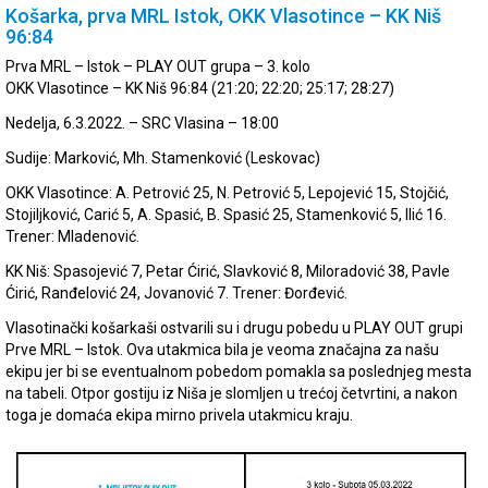
Košarka, prva MRL Istok, OKK Vlasotince – KK Niš
96:84
Prva MRL – Istok – PLAY OUT grupa – 3. kolo
OKK Vlasotince – KK Niš 96:84 (21:20; 22:20; 25:17; 28:27)
Nedelja, 6.3.2022. – SRC Vlasina – 18:00
Sudije: Marković, Mh. Stamenković (Leskovac)
OKK Vlasotince: A. Petrović 25, N. Petrović 5, Lepojević 15, Stojčić,
Stojiljković, Carić 5, A. Spasić, B. Spasić 25, Stamenković 5, Ilić 16.
Trener: Mladenović.
KK Niš: Spasojević 7, Petar Ćirić, Slavković 8, Miloradović 38, Pavle
Ćirić, Ranđelović 24, Jovanović 7. Trener: Đorđević.
Vlasotinački košarkaši ostvarili su i drugu pobedu u PLAY OUT grupi
Prve MRL – Istok. Ova utakmica bila je veoma značajna za našu
ekipu jer bi se eventualnom pobedom pomakla sa poslednjeg mesta
na tabeli. Otpor gostiju iz Niša je slomljen u trećoj četvrtini, a nakon
toga je domaća ekipa mirno privela utakmicu kraju.