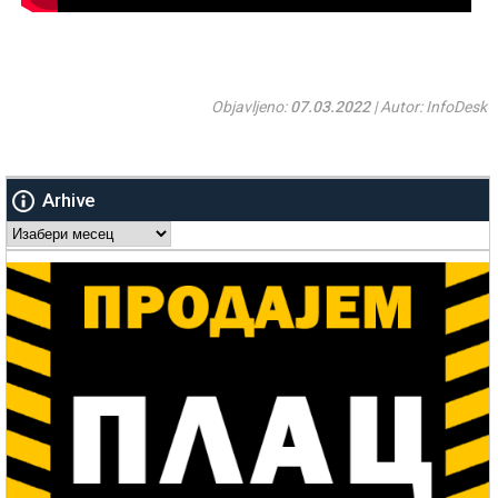
Objavljeno:
07.03.2022
| Autor: InfoDesk
Arhive
Arhive