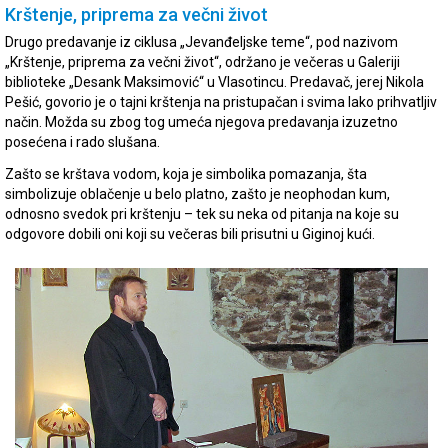
Krštenje, priprema za večni život
Drugo predavanje iz ciklusa „Jevanđeljske teme“, pod nazivom
„Krštenje, priprema za večni život“, održano je večeras u Galeriji
biblioteke „Desank Maksimović“ u Vlasotincu. Predavač, jerej Nikola
Pešić, govorio je o tajni krštenja na pristupačan i svima lako prihvatljiv
način. Možda su zbog tog umeća njegova predavanja izuzetno
posećena i rado slušana.
Zašto se krštava vodom, koja je simbolika pomazanja, šta
simbolizuje oblačenje u belo platno, zašto je neophodan kum,
odnosno svedok pri krštenju – tek su neka od pitanja na koje su
odgovore dobili oni koji su večeras bili prisutni u Giginoj kući.