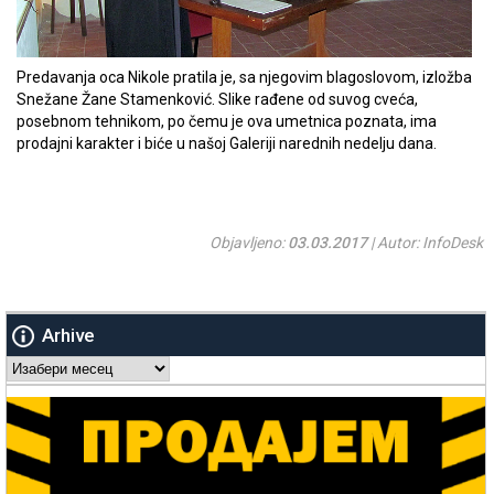
Predavanja oca Nikole pratila je, sa njegovim blagoslovom, izložba
Snežane Žane Stamenković. Slike rađene od suvog cveća,
posebnom tehnikom, po čemu je ova umetnica poznata, ima
prodajni karakter i biće u našoj Galeriji narednih nedelju dana.
Objavljeno:
03.03.2017
| Autor: InfoDesk
Arhive
Arhive