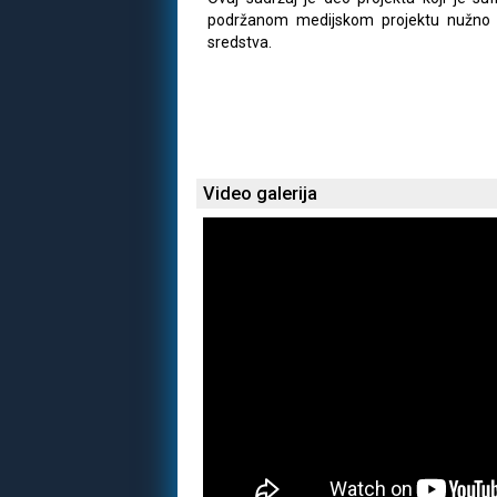
podržanom medijskom projektu nužno n
sredstva.
Video galerija