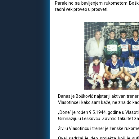
Paralelno sa bavljenjem rukometom Boškovi
radni vek proveo u prosveti.
Danas je Bošković najstariji aktivan tren
Vlasotince i kako sam kaže, ne zna do kada 
„Done“ je rođen 9.5.1944. godine u Vlasot
Gimnaziju u Leskovcu. Završio fakultet za
Živi u Vlasotincu i trener je ženske rukom
Ovaj sadržaj je deo projekta koji je suf