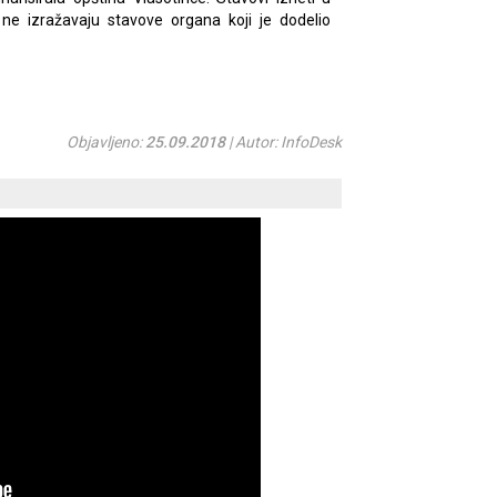
e izražavaju stavove organa koji je dodelio
Objavljeno:
25.09.2018
| Autor: InfoDesk