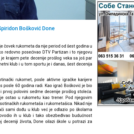
Spiridon Bošković Done
je čovek rukometa da nije period od šest godina u
ečko redovno posećivao DTV Partizan i to njegovu
 je krajem pete decenije prošlog veka sa još par
tni klub i u tom sportu je i danas, šest decenija
tinački rukomet, posle aktivne igračke karijere
s posle 60 godina radi. Kao igrač Bošković je bio
 i prvoj polovini sedme decenije prošlog stoleća.
n je ostao u rukometu kao trener. Pod njegovim
otinačkih rukometaša i rukometašica. Nikad nije
rači sami dođu u klub već je odlazio po školama
dovodio ih u klub i tako obezbeđivao budućnost
deceniji života, Done oilazi škole u potrazi za