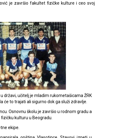
ć je završio fakultet fizičke kulture i ceo svoj
er u državi, učitelj je mladim rukometašicama ŽRK
će to trajati ali sigurno dok ga služi zdravlje.
incu. Osnovnu školu je završio u rodnom gradu a
 fizičku kulturu u Beogradu.
etne ekipe.
inansirala opština Vlasotince. Stavovi izneti u