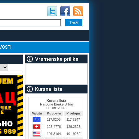
VOSTI
Vremenske prilike
Kursna lista