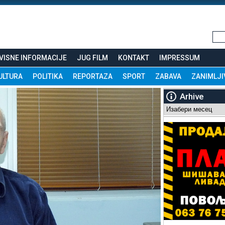
VISNE INFORMACIJE
JUG FILM
KONTAKT
IMPRESSUM
ULTURA
POLITIKA
REPORTAZA
SPORT
ZABAVA
ZANIMLJI
Arhive
Arhive