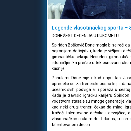
Legende vlasotinačkog sporta – 
DONE ŠEST DECENIJA U RUKOMETU
Spiridon Bošković Done moglo bi se reći da 
najranijem detinjstvu, kada je vižljasti d
gimnastičku sekciju. Nesuđeni gimnastičar
istomišljenika prešao u tek osnovani rukome
kasnije.
Popularni Done nije nikad napustao vlaso
opredelio se za trenerski posao koji i dana
učesnik svih podviga ali i poraza u šestoj
Kada je završio igračku karijeru Spirido
vođstvom stasale su mnoge generacije vlas
kao neki drugi treneri čekao da mladi ig
tražeći talentovane dečake i devojčice, 
vlasotinačkom rukometu. I danas, u osmoj 
talentovanom decom.