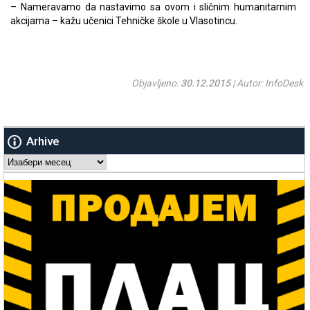
– Nameravamo da nastavimo sa ovom i sličnim humanitarnim
akcijama – kažu učenici Tehničke škole u Vlasotincu.
Objavljeno:
30.12.2015
| Autor: InfoDesk
Arhive
Arhive