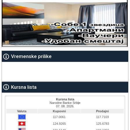
Vremenske prilike
Kursna lista