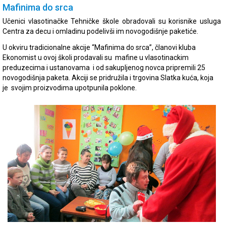
Mafinima do srca
Učenici vlasotinačke Tehničke škole obradovali su korisnike usluga
Centra za decu i omladinu podelivši im novogodišnje paketiće.
U okviru tradicionalne akcije “Mafinima do srca”, članovi kluba
Ekonomist u ovoj školi prodavali su mafine u vlasotinackim
preduzecima i ustanovama i od sakupljenog novca pripremili 25
novogodišnja paketa. Akciji se pridružila i trgovina Slatka kuća, koja
je svojim proizvodima upotpunila poklone.