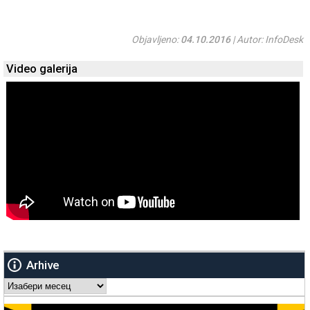
Objavljeno:
04.10.2016
| Autor: InfoDesk
Video galerija
Arhive
Arhive