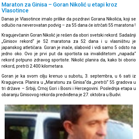
Maraton za Ginisa – Goran Nikolić u etapi kroz
Vlasotince
Danas je Vlasotince imalo prilike da pozdravi Gorana Nikolića, koji se
odlučio na neverovatan podvig – za 55 dana će istrčati 55 maratona !
Kragujevčanin Goran Nikolić je rešen da obori svetski rekord. Sadašnji
„Ginisov rekord“ je 52 maratona za 52 dana i u vlasništvu je
japanskog atletičara. Goran je inače, slabovid i vidi samo 5 odsto na
jedno oko. Ovo je prvi put da sportista sa invaliditetom „napada“
rekord potpuno zdravog sportiste. Nikolić planira da, kako bi oborio
rekord, pretrči 2.400 kilometara.
Goran je ka svom cilju krenuo u subotu, 3. septembra, u 6 sati iz
Kragujevca. Planira u „Maratonu za Ginisa“da „pretrči“ 55 gradova u
tri države – Srbiji, Crnoj Gori i Bosni i Hercegovini. Poslednja etapa u
obaranju Ginisovog rekorda predviđena je 27. oktobra u Budvi.