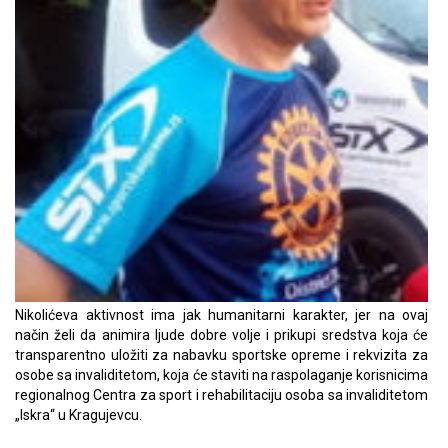
Nikolićeva aktivnost ima jak humanitarni karakter, jer na ovaj
način želi da animira ljude dobre volje i prikupi sredstva koja će
transparentno uložiti za nabavku sportske opreme i rekvizita za
osobe sa invaliditetom, koja će staviti na raspolaganje korisnicima
regionalnog Centra za sport i rehabilitaciju osoba sa invaliditetom
„Iskra“ u Kragujevcu.