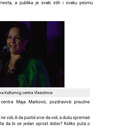
 mesta, a publika je svaki stih i svaku pesmu
ka Kulturnog centra Vlasotince
 centra Maja Marković, pozdravivši prisutne
 ne voli, ili da pustiš srce da voli, a dušu spremaš
ašta da bi se jedan oprost dobio? Koliko puta o