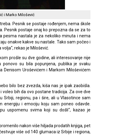
ić i Marko Milošević
 treba. Pesnik se postaje rođenjem, nema škole
a. Pesnik postaje onaj ko prepozna da se za to
ja pesma nastala je za nekoliko minuta i nema
taju onakve kakve su nastale. Tako sam počeo i
 volja“, rekao je Milošević.
om prošle su dve godine, ali interesovanje nije
u ponovo su bila popunjena, publika je svaku
sa Denisom Uroševićem i Markom Miloševićem
nebo bilo bez zvezda, kiša nas je ipak zaobišla.
 voleo bih da ovo postane tradicija. Za ove dve
Srbiji, regionu, pa i šire, ali u Vlasotince sam
 energiju i emociju koju sam poneo odavde.
epu uspomenu svima koji su došli“, kazao je
promenilo nakon više hiljada prodatih knjiga, pet
učestvuje više od 140 glumaca iz Srbije i regiona,