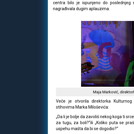
centra bilo je ispunjeno do poslednjeg
nagrađivala dugim aplauzima.
Maja Marković, direktor
Veče je otvorila direktorka Kulturnog
stihovima Marka Miloševića:
„Da li je bolje da zavoliš nekog koga ti srce
za tugu, za boli?“ili „Koliko puta se pr
uspehu mašta da bi se dogodio?“