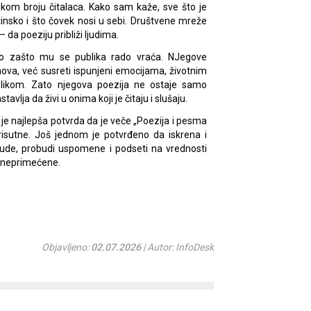
likom broju čitalaca. Kako sam kaže, sve što je
tinsko i što čovek nosi u sebi. Društvene mreže
– da poeziju približi ljudima.
ao zašto mu se publika rado vraća. NJegove
hova, već susreti ispunjeni emocijama, životnim
likom. Zato njegova poezija ne ostaje samo
vlja da živi u onima koji je čitaju i slušaju.
je najlepša potvrda da je veče „Poezija i pesma
risutne. Još jednom je potvrđeno da iskrena i
ljude, probudi uspomene i podseti na vrednosti
u neprimećene.
Objavljeno:
02.07.2026
| Autor: InfoDesk