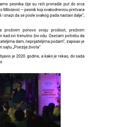
amo pesnika čije su reči pronašle put do srca
Milošević – pesnik koji svakodnevicu pretvara
adi i snazi da se posle svakog pada nastavi dalje“,
 proživim ponovo svoju prošlost, preživim
 kad svi trenutno živi odu. Osećam potrebu da
ijateljima dam, neprijateljima podam“, zapisao je
sajtu „Poezija života“.
javio je 2020. godine, a kako je rekao, do sada
i.