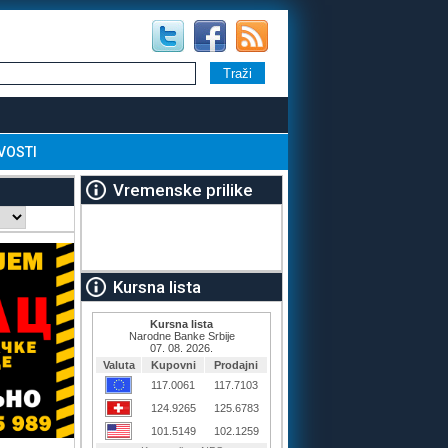
VOSTI
Vremenske prilike
Kursna lista