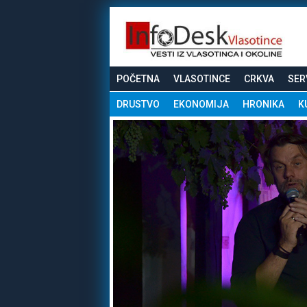
POČETNA
VLASOTINCE
CRKVA
SER
DRUSTVO
EKONOMIJA
HRONIKA
K