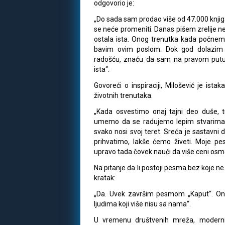
odgovorio je:
„Do sada sam prodao više od 47.000 knjiga
se neće promeniti. Danas pišem zrelije ne
ostala ista. Onog trenutka kada počne
bavim ovim poslom. Dok god dolazim
radošću, znaću da sam na pravom putu.
ista“.
Govoreći o inspiraciji, Milošević je ista
životnih trenutaka.
„Kada osvestimo onaj tajni deo duše, tu
umemo da se radujemo lepim stvarima. 
svako nosi svoj teret. Sreća je sastavni 
prihvatimo, lakše ćemo živeti. Moje pe
upravo tada čovek nauči da više ceni osme
Na pitanje da li postoji pesma bez koje n
kratak:
„Da. Uvek završim pesmom „Kaput“. Ona
ljudima koji više nisu sa nama“.
U vremenu društvenih mreža, modernih 