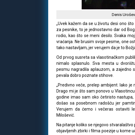
Denis Urošev
„Uvek kažem da se u životu desi ono što
za pesnike, to je jednostavno dar od Bog
rodio, kao što se meni desilo. Svaka mo
vraćanja. Ne brusim svoje pesme, one os
tako nastavljam, jer verujem da je to Božja
Od prvog susreta sa vlasotinačkom publik
nimalo splasnulo. Sva mesta u dvorišt
pesmu nagradila aplauzom, a zajedno 
pevala dobro poznate stihove.
„Predivno veče, prelep ambijent. Iako je 
Drago mi je što sam ponovo u Vlasotincu i
godine imao sam oko četiristo nastupa, u 
došao sa posebnom radošću jer pamtim
Verujem da ćemo i večeras ostaviti l
Milošević.
Na pitanje koliko se njegovo stvaralaštvo 
objavljenih zbirki i filma poezije u kome 