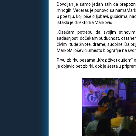
Dovoljan je samo jedan stih da prepozn
mnogih. Večeras je ponovo sa namaMarko 
u poeziju, koji piše o ljubavi, gubicima, n
istakla je direktorka Marković.
„Osećam potrebu da svojim stihovima
sadašnjost, dočekam budućnost, ostanem
živim i tuđe živote, drame, sudbine. Da pr
MarkoMilošević umesto biografije na svom 
Prvu zbirku pesama „Kroz život dušom“ ob
je objavio pet zbirki, dok je šesta u priprem