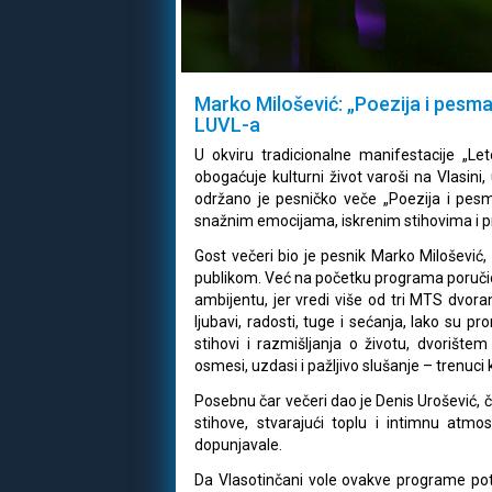
Marko Milošević: „Poezija i pesma
LUVL-a
U okviru tradicionalne manifestacije „Le
obogaćuje kulturni život varoši na Vlasini
održano je pesničko veče „Poezija i pesma
snažnim emocijama, iskrenim stihovima i 
Gost večeri bio je pesnik Marko Milošević,
publikom. Već na početku programa poručio 
ambijentu, jer vredi više od tri MTS dvoran
ljubavi, radosti, tuge i sećanja, lako su pr
stihovi i razmišljanja o životu, dvorište
osmesi, uzdasi i pažljivo slušanje – trenuci 
Posebnu čar večeri dao je Denis Urošević, či
stihove, stvarajući toplu i intimnu atm
dopunjavale.
Da Vlasotinčani vole ovakve programe potvr