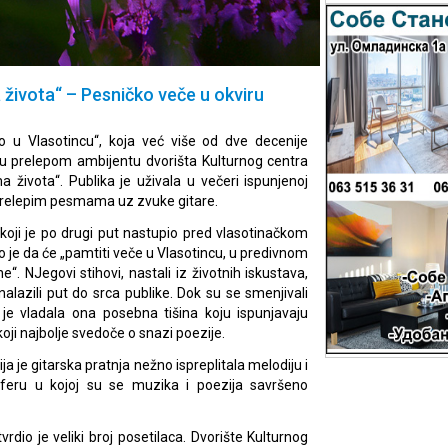
 života“ – Pesničko veče u okviru
to u Vlasotincu“, koja već više od dve decenije
, u prelepom ambijentu dvorišta Kulturnog centra
 života“. Publika je uživala u večeri ispunjenoj
prelepim pesmama uz zvuke gitare.
 koji je po drugi put nastupio pred vlasotinačkom
je da će „pamtiti veče u Vlasotincu, u predivnom
e“. NJegovi stihovi, nastali iz životnih iskustava,
onalazili put do srca publike. Dok su se smenjivali
m je vladala ona posebna tišina koju ispunjavaju
koji najbolje svedoče o snazi poezije.
ja je gitarska pratnja nežno ispreplitala melodiju i
osferu u kojoj su se muzika i poezija savršeno
dio je veliki broj posetilaca. Dvorište Kulturnog