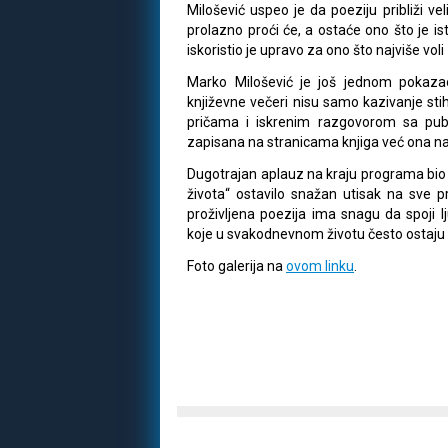
Milošević uspeo je da poeziju približi ve
prolazno proći će, a ostaće ono što je is
iskoristio je upravo za ono što najviše voli 
Marko Milošević je još jednom pokaz
književne večeri nisu samo kazivanje sti
pričama i iskrenim razgovorom sa pub
zapisana na stranicama knjiga već ona nasta
Dugotrajan aplauz na kraju programa bio 
života“ ostavilo snažan utisak na sve p
proživljena poezija ima snagu da spoji 
koje u svakodnevnom životu često ostaj
Foto galerija na
ovom linku
.