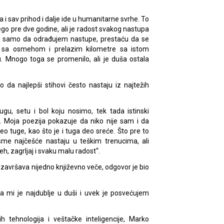
 i sav prihod i dalje ide u humanitarne svrhe. To
go pre dve godine, ali je radost svakog nastupa
m samo da odrađujem nastupe, prestaću da se
 sa osmehom i prelazim kilometre sa istom
 Mnogo toga se promenilo, ali je duša ostala
kao da najlepši stihovi često nastaju iz najtežih
gu, setu i bol koju nosimo, tek tada istinski
Moja poezija pokazuje da niko nije sam i da
deo tuge, kao što je i tuga deo sreće. Što pre to
sme najčešće nastaju u teškim trenucima, ali
h, zagrljaj i svaku malu radost“.
e završava nijedno književno veče, odgovor je bio
 mi je najdublje u duši i uvek je posvećujem
tehnologija i veštačke inteligencije, Marko