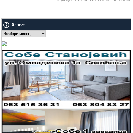
Arhive
Arhive