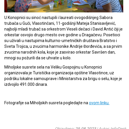
U Konopnici su sinoć nastupili i laureati ovogodišnjeg Sabora
trubača u Guči, Vlasotinčani, 11-godišnji Mateja Stanisavljević,
najbolji mladi trubač sa orkestrom Veseli dečaci i David Antić čiji je
orkestar osvojio drugo mesto ove godine u Dragačevu. Posetioci
su uživali u nastupima kulturno-umetničkih društava Bratstvo i
Sveta Trojica, u zvucima harmonike Andrije Đorđevića, a sa prvim
zvucima narodnih kola, koje je zasvirao orkestar Savršen dan,
mnogi su požurili da se uhvate u kolo.
Miholjske susrete sela na Veliku Gospojinu u Konopnici
organizovala je Turistička organizacija opštine Vlasotince, uz
podršku lokalne samouprave i Ministarstva za brigu o selu, koje je
izdvojilo 491.000 dinara.
Fotografije sa Miholjskih susreta pogledajte na
ovom linku.
Objavljeno:
29.08.2023
| Autor: InfoDesk