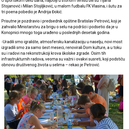
U sportskom delu dana, najbolji u stonom tenisu bili su Tijana
Stojanović i Milan Stojiljković, u malom fudbalu FK Vlasina, i šutu za
tri poena pobedio je Andrija Đokić.
Prisutne je pozdravio i predsednik opštine Bratislav Petrović, koji je
zahvalio Ministarstvu za brigu o selu na podršci i podsetio da je u
Konopnici mnogo toga urađeno u poslednjih desetak godina.
-Uradili smo igralište, atmosfersku kanalizaciju u naselju, novi most
izgradili smo za samo šest meseci, renovirali Dom kulture, a u toku
su i radovi na rekonstrukciji krova školske zgrade. Osim tih
infrastrukturnih radova, veoma su važni i ovakvi susreti, koji podstiču
obnovu društvenog života u selima – rekao je Petrović.