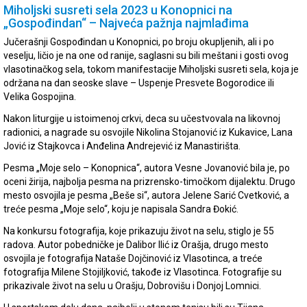
Miholjski susreti sela 2023 u Konopnici na
„Gospođindan“ – Najveća pažnja najmlađima
Jučerašnji Gospođindan u Konopnici, po broju okupljenih, ali i po
veselju, ličio je na one od ranije, saglasni su bili meštani i gosti ovog
vlasotinačkog sela, tokom manifestacije Miholjski susreti sela, koja je
održana na dan seoske slave – Uspenje Presvete Bogorodice ili
Velika Gospojina.
Nakon liturgije u istoimenoj crkvi, deca su učestvovala na likovnoj
radionici, a nagrade su osvojile Nikolina Stojanović iz Kukavice, Lana
Jović iz Stajkovca i Anđelina Andrejević iz Manastirišta.
Pesma „Moje selo – Konopnica“, autora Vesne Jovanović bila je, po
oceni žirija, najbolja pesma na prizrensko-timočkom dijalektu. Drugo
mesto osvojila je pesma „Beše si“, autora Jelene Sarić Cvetković, a
treće pesma „Moje selo“, koju je napisala Sandra Đokić.
Na konkursu fotografija, koje prikazuju život na selu, stiglo je 55
radova. Autor pobedničke je Dalibor Ilić iz Orašja, drugo mesto
osvojila je fotografija Nataše Dojčinović iz Vlasotinca, a treće
fotografija Milene Stojiljković, takođe iz Vlasotinca. Fotografije su
prikazivale život na selu u Orašju, Dobrovišu i Donjoj Lomnici.