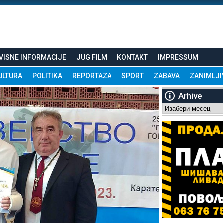
VISNE INFORMACIJE
JUG FILM
KONTAKT
IMPRESSUM
ULTURA
POLITIKA
REPORTAZA
SPORT
ZABAVA
ZANIMLJI
Arhive
Arhive