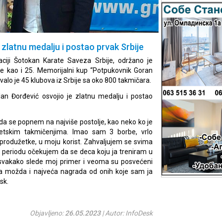
 zlatnu medalju i postao prvak Srbije
aciji Šotokan Karate Saveza Srbije, održano je
je kao i 25. Memorijalni kup “Potpukovnik Goran
valo je 45 klubova iz Srbije sa oko 800 takmičara.
lan Đorđević osvojio je zlatnu medalju i postao
 da se popnem na najviše postolje, kao neko ko je
etskim takmičenjima. Imao sam 3 borbe, vrlo
a produžetke, u moju korist. Zahvaljujem se svima
 periodu očekujem da se deca koju ja treniram u
r svakako slede moj primer i veoma su posvećeni
la možda i najveća nagrada od onih koje sam ja
sk.
Objavljeno:
26.05.2023
| Autor: InfoDesk