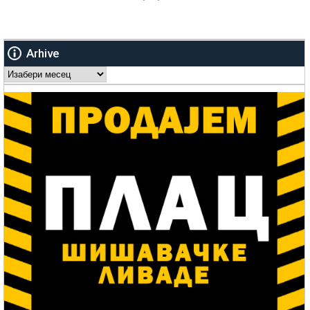
Arhive
Arhive