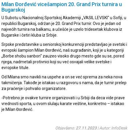
Milan Đorđević vicešampion 20. Grand Prix turnira u
Bugarskoj
U Subotu u Nacionalnoj Sportskoj Akademiji „VASIL LEVSKI“ u Sofiji, u
republici Bugarskoj, održan je 20. Grand Prix turnir. Ovo je jedan od
najvećih turnira na balkanu, a učešće je uzelo tridesetak klubova iz
Bugarske i četiri kluba iz Srbije.
Srpske predstavnike u seniorskoj konkurenciji predstavljao je svetski i
evropski šampion Milan Đorđević, naš sugrađanin, koji je u kategoriji
„Borbe shobu sanbon“ zauzeo visoko drugo mesto gde su se, pored
njega, nadmetali protivnici koji su već osvajali velike svetske i
evropske titule.
Od Milana smo navikli na uspehe a on se već sprema za neka nova
takmičenja. Takođe je istakao u razgovoru s nama, da je turnir prelep
za praćenje i pohvalio organizatore.
-Potrebno je ovakve turnire organizovati i u Srbiji da deca vide prave
vrednosti sporta, u ovom slulaju karate veštine, konkretno – istakao
je Milan Đorđević.
Objavljeno:
27.11.2023
| Autor: InfoDesk