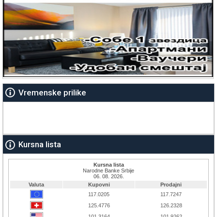
Vremenske prilike
Kursna lista