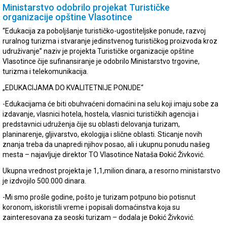
Ministarstvo odobrilo projekat Turističke
organizacije opštine Vlasotince
“Edukacija za poboljšanje turističko-ugostiteljske ponude, razvoj
ruralnog turizma i stvaranje jedinstvenog turističkog proizvoda kroz
udruživanje” naziv je projekta Turističke organizacije opštine
Vlasotince čije sufinansiranje je odobrilo Ministarstvo trgovine,
turizma i telekomunikacija.
„EDUKACIJAMA DO KVALITETNIJE PONUDE“
-Edukacijama će biti obuhvaćeni domaćini na selu koji imaju sobe za
izdavanje, vlasnici hotela, hostela, vlasnici turističkih agencija i
predstavnici udruženja čije su oblasti delovanja turizam,
planinarenje, gljivarstvo, ekologija i slične oblasti. Sticanje novih
znanja treba da unapredi njihov posao, ali i ukupnu ponudu našeg
mesta – najavljuje direktor TO Vlasotince Nataša Đokić Živković.
Ukupna vrednost projekta je 1,1,milion dinara, a resorno ministarstvo
je izdvojilo 500.000 dinara.
-Mi smo prošle godine, pošto je turizam potpuno bio potisnut
koronom, iskoristili vreme i popisali domaćinstva koja su
zainteresovana za seoski turizam – dodala je Đokić Živković.