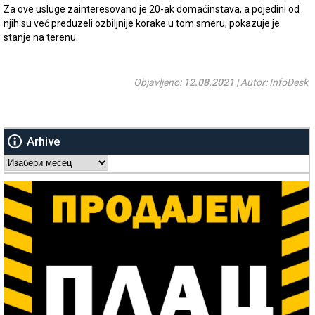
Za ove usluge zainteresovano je 20-ak domaćinstava, a pojedini od
njih su već preduzeli ozbiljnije korake u tom smeru, pokazuje je
stanje na terenu.
Objavljeno:
12.08.2021
| Autor: InfoDesk
Arhive
Arhive