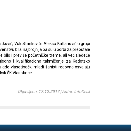
tković, Vuk Stanković i Aleksa Katlanović u grupi
venstvu bila najbrojnija pa su u borbi za preostale
je bilo i previše početničke treme, ali već sledeće
jedno i kvalifikaciono takmičenje za Kadetsko
 gde vlasotinački mladi šahisti redovno osvajaju
nik ŠK Vlasotince.
Objavljeno:
17.12.2017
| Autor: InfoDesk