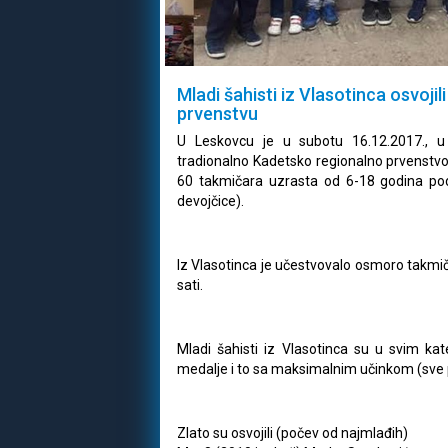
Mladi šahisti iz Vlasotinca osvoji
prvenstvu
U Leskovcu je u subotu 16.12.2017., u
tradionalno Kadetsko regionalno prvenstvo
60 takmičara uzrasta od 6-18 godina pod
devojčice).
Iz Vlasotinca je učestvovalo osmoro takmičar
sati.
Mladi šahisti iz Vlasotinca su u svim kat
medalje i to sa maksimalnim učinkom (sve 
Zlato su osvojili (počev od najmlađih)