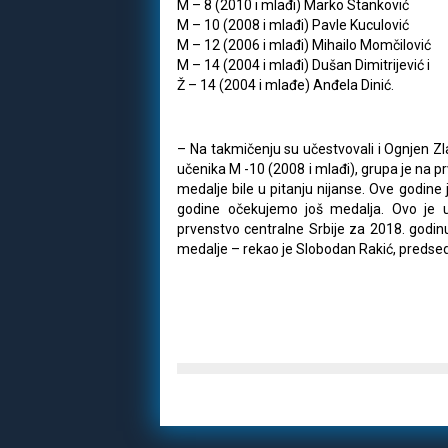
M – 8 (2010 i mlađi) Marko Stanković
M – 10 (2008 i mlađi) Pavle Kuculović
M – 12 (2006 i mlađi) Mihailo Momčilović
M – 14 (2004 i mlađi) Dušan Dimitrijević i
Ž – 14 (2004 i mlađe) Anđela Dinić.
– Na takmičenju su učestvovali i Ognjen Zla
učenika M -10 (2008 i mlađi), grupa je na pr
medalje bile u pitanju nijanse. Ove godine 
godine očekujemo još medalja. Ovo je u
prvenstvo centralne Srbije za 2018. godinu
medalje – rekao je Slobodan Rakić, predsed