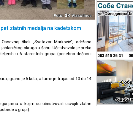
li pet zlatnih medalja na kadetskom
 Osnovnoj školi „Svetozar Marković“, održano
 jablaničkog okruga u šahu. Učestvovalo je preko
eljenih u 6 starostnih grupa (posebno dečaci i
a, igrano je 5 kola, a turnir je trajao od 10 do 14
egorijama u kojim su učestvovali osvojili zlatne
pobede u grupi).