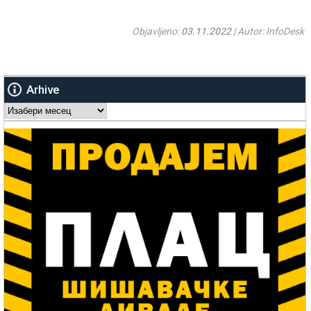
Objavljeno:
03.11.2022
| Autor: InfoDesk
Arhive
Arhive