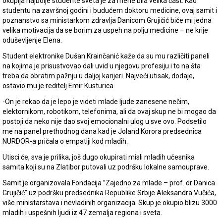
okuplja najbolje studente sveta je za mene bila velika čast. Kao
studentu na završnoj godini i budućem doktoru medicine, ovaj samit i
poznanstvo sa ministarkom zdravlja Danicom Grujičić biće mi jedna
velika motivacija da se borim za uspeh na polju medicine – ne krije
oduševljenje Elena.
Student elektronike Dušan Krainčanić kaže da su mu različiti paneli
na kojima je prisustvovao dali uvid u njegovu profesiju i to na šta
treba da obratim pažnju u daljoj karijeri. Najveći utisak, dodaje,
ostavio mu je reditelj Emir Kusturica.
-On je rekao da je lepo je videti mlade ljude zanesene nečim,
elektornikom, robotikom, telefonima, ali da ovaj skup ne bi mogao da
postoji da neko nije dao svoj emocionalni ulog u sve ovo. Podsetilo
me na panel prethodnog dana kad je Joland Korora predsednica
NURDOR-a pričala o empatiji kod mladih.
Utisci će, sva je prilika, još dugo okupirati misli mladih učesnika
samita koji su na Zlatibor putovali uz podršku lokalne samouprave.
Samit je organizovala Fondacija ”Zajedno za mlade – prof. dr Danica
Grujičić” uz podršku predsednika Republike Srbije Aleksandra Vučića,
više ministarstava i nevladinih organizacija. Skup je okupio blizu 3000
mladih i uspešnih ljudi iz 47 zemalja regiona i sveta.