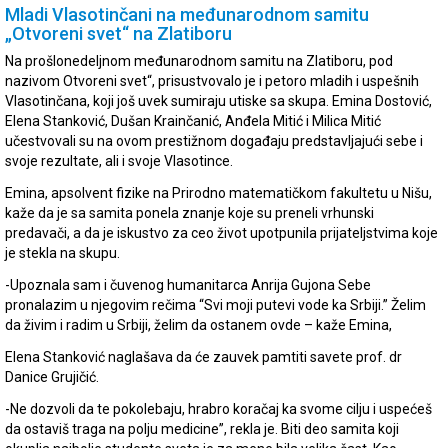
Mladi Vlasotinčani na međunarodnom samitu
„Otvoreni svet“ na Zlatiboru
Na prošlonedeljnom međunarodnom samitu na Zlatiboru, pod
nazivom Otvoreni svet“, prisustvovalo je i petoro mladih i uspešnih
Vlasotinčana, koji još uvek sumiraju utiske sa skupa. Emina Dostović,
Elena Stanković, Dušan Krainčanić, Anđela Mitić i Milica Mitić
učestvovali su na ovom prestižnom događaju predstavljajući sebe i
svoje rezultate, ali i svoje Vlasotince.
Emina, apsolvent fizike na Prirodno matematičkom fakultetu u Nišu,
kaže da je sa samita ponela znanje koje su preneli vrhunski
predavači, a da je iskustvo za ceo život upotpunila prijateljstvima koje
je stekla na skupu.
-Upoznala sam i čuvenog humanitarca Anrija Gujona Sebe
pronalazim u njegovim rečima “Svi moji putevi vode ka Srbiji.” Želim
da živim i radim u Srbiji, želim da ostanem ovde – kaže Emina,
Elena Stanković naglašava da će zauvek pamtiti savete prof. dr
Danice Grujičić.
-Ne dozvoli da te pokolebaju, hrabro koračaj ka svome cilju i uspećeš
da ostaviš traga na polju medicine”, rekla je. Biti deo samita koji