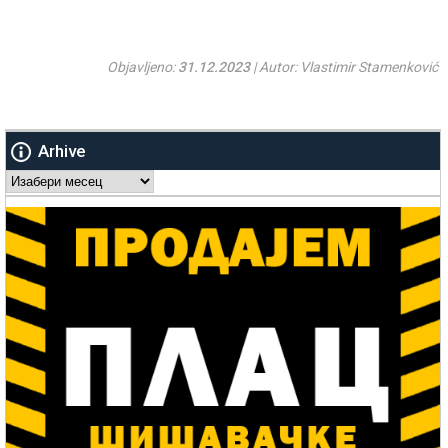
Objavljeno:
31.12.2023
| Autor: Vlastimir Stamenković
Arhive
Arhive