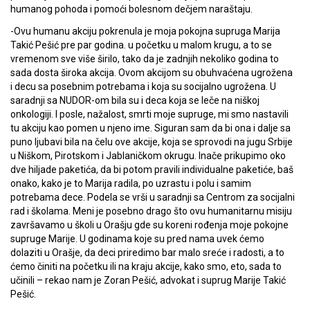
humanog pohoda i pomoći bolesnom dečjem naraštaju.
-Ovu humanu akciju pokrenula je moja pokojna supruga Marija
Takić Pešić pre par godina. u početku u malom krugu, a to se
vremenom sve više širilo, tako da je zadnjih nekoliko godina to
sada dosta široka akcija. Ovom akcijom su obuhvaćena ugrožena
i decu sa posebnim potrebama i koja su socijalno ugrožena. U
saradnji sa NUDOR-om bila su i deca koja se leče na niškoj
onkologiji. I posle, nažalost, smrti moje supruge, mi smo nastavili
tu akciju kao pomen u njeno ime. Siguran sam da bi ona i dalje sa
puno ljubavi bila na čelu ove akcije, koja se sprovodi na jugu Srbije
u Niškom, Pirotskom i Jablaničkom okrugu. Inače prikupimo oko
dve hiljade paketića, da bi potom pravili individualne paketiće, baš
onako, kako je to Marija radila, po uzrastu i polu i samim
potrebama dece. Podela se vrši u saradnji sa Centrom za socijalni
rad i školama. Meni je posebno drago što ovu humanitarnu misiju
završavamo u školi u Orašju gde su koreni rođenja moje pokojne
supruge Marije. U godinama koje su pred nama uvek ćemo
dolaziti u Orašje, da deci priredimo bar malo sreće i radosti, a to
ćemo činiti na početku ili na kraju akcije, kako smo, eto, sada to
učinili – rekao nam je Zoran Pešić, advokat i suprug Marije Takić
Pešić.