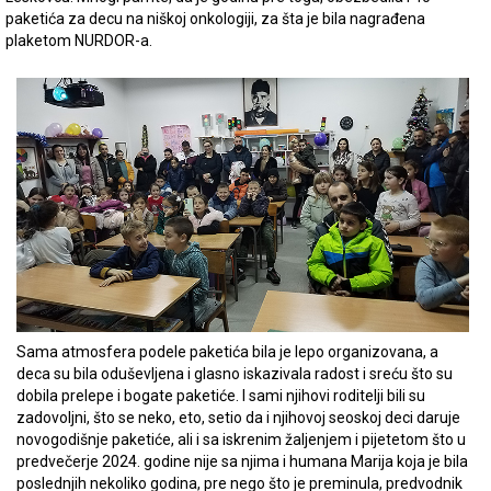
paketića za decu na niškoj onkologiji, za šta je bila nagrađena
plaketom NURDOR-a.
Sama atmosfera podele paketića bila je lepo organizovana, a
deca su bila oduševljena i glasno iskazivala radost i sreću što su
dobila prelepe i bogate paketiće. I sami njihovi roditelji bili su
zadovoljni, što se neko, eto, setio da i njihovoj seoskoj deci daruje
novogodišnje paketiće, ali i sa iskrenim žaljenjem i pijetetom što u
predvečerje 2024. godine nije sa njima i humana Marija koja je bila
poslednjih nekoliko godina, pre nego što je preminula, predvodnik