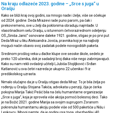
Na kraju odlazeće 2023. godine – „Srce s juga“ u
Orašju
Kako se bliži kraj ovoj godini, sa mnogo nade i želje, više se očekuje
od 2024. godine. Deda Mrazevi rade puno parom, pa čak i
prekovremeno, sve u želji da poklonima obraduju najmlađe. U
vlasotinačkom selu Orašju, u isturenom četvorazrednom odeljenju
OŠ „Siniša Janić“ osnovane daleke 1921. godine, stigao je po prvi put
Deda Mraz u liku Aleksandra Jovića, pravnika koji je na najbolji
mogući način obavio svoj zadatak podele novogodiših paketa.
Sredinom prošlog veka u đačke klupe ove seoske škole, sedelo je
preko 120 učenika, dok je sadašnji broj đaka više nego zabrinjavajući.
Kako su nam rekli ovdašnji učitelji LJubiša Stojiljković i Srđan
Katlanović u sva četiri razreda je ukupno 22 učenika i 9 iz
predškolskog uzrasta.
Nimalo slučajno da je u Orašju stigao deda Mraz. To je bila želja po
rođenju u Orašju Stojana Takića, advokata u penziji, čija je ćerka
pokojna Marija Takić Pešić bila na čelu humanitarne organizacije
„Srce s juga“, koja je sprovela više akcija pomoći bolesnoj deci. Tako
je na Božić 2021. godine Marija sa svojim suprugom Zoranom
pokrenula humanitarnu akciju podele više od 500 paketića u Nišu i
Leskovcu. Mnogi pamte, da je godinu pre toga, obezbedila i 40