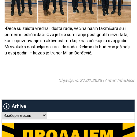
-Deca su zaista vredna i dosta rade, većina naših takmičara su i
primerni i odlični đaci .Ovo je bilo sumiranje postignutih rezultata,
kao i upoznavanje sa aktivnostima koje nas očekuju u ovoj godini.
Mi svakako nastavljamo kao i do sada i želimo da budemo još bolji
u ovoj godini – kazao je trener Milan Đorđević.
Objavljeno:
27.01.2025
| Autor: InfoDesk
Arhive
Arhive