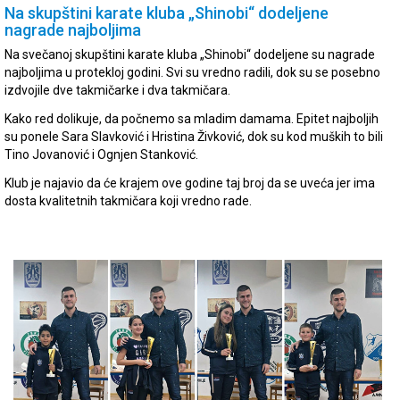
Na skupštini karate kluba „Shinobi“ dodeljene
nagrade najboljima
Na svečanoj skupštini karate kluba „Shinobi“ dodeljene su nagrade
najboljima u protekloj godini. Svi su vredno radili, dok su se posebno
izdvojile dve takmičarke i dva takmičara.
Kako red dolikuje, da počnemo sa mladim damama. Epitet najboljih
su ponele Sara Slavković i Hristina Živković, dok su kod muških to bili
Tino Jovanović i Ognjen Stanković.
Klub je najavio da će krajem ove godine taj broj da se uveća jer ima
dosta kvalitetnih takmičara koji vredno rade.