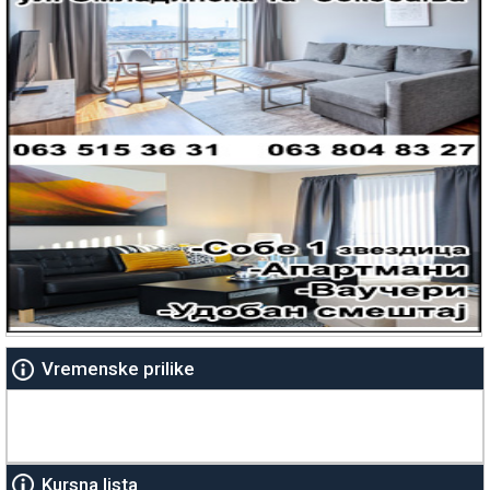
Vremenske prilike
Kursna lista