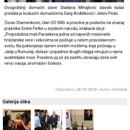
Ovogodišnji domaćin slave Slađana Mihajlović slavski kolač
predala je budućim domaćinima Sanji Anđelković i Jeleni Pešić.
Zoran Stamenković, član OO SNS-a prisutne je podsetio na značaj
praznika Svete Petke u srpskom narodu, istakavši da je
„Prepodobna mati Paraskeva jedna od najvećih misionarki
hrišćanske vere i vekovima se poštuje u celom pravoslavnom
svetu. Na poklonjenje njenim svetim moštima, koje počivaju u
Jašiji u Rumuniji, dolaze i pripadnici drugih religija verujući u njene
isceliteljske moći. Posebno joj se za zaštitu obraćaju žene svih
vera i nacija, siromašni i bolesni.
Objavljeno:
28.10.2016
| Autor: InfoDesk
Galerija slika