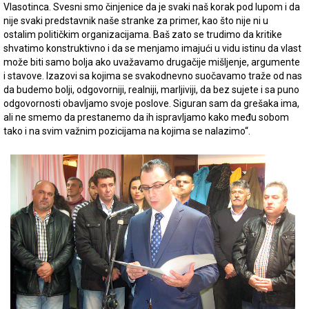
Vlasotinca. Svesni smo činjenice da je svaki naš korak pod lupom i da
nije svaki predstavnik naše stranke za primer, kao što nije ni u
ostalim političkim organizacijama. Baš zato se trudimo da kritike
shvatimo konstruktivno i da se menjamo imajući u vidu istinu da vlast
može biti samo bolja ako uvažavamo drugačije mišljenje, argumente
i stavove. Izazovi sa kojima se svakodnevno suočavamo traže od nas
da budemo bolji, odgovorniji, realniji, marljiviji, da bez sujete i sa puno
odgovornosti obavljamo svoje poslove. Siguran sam da grešaka ima,
ali ne smemo da prestanemo da ih ispravljamo kako među sobom
tako i na svim važnim pozicijama na kojima se nalazimo“.