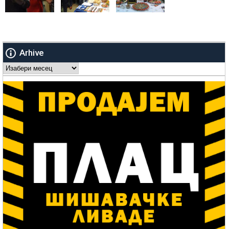
Arhive
Arhive