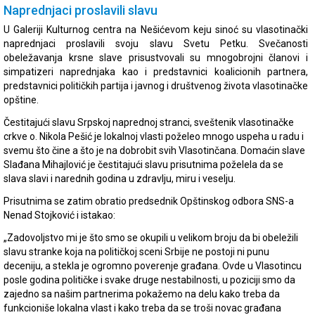
Naprednjaci proslavili slavu
U Galeriji Kulturnog centra na Nešićevom keju sinoć su vlasotinački
naprednjaci proslavili svoju slavu Svetu Petku. Svečanosti
obeležavanja krsne slave prisustvovali su mnogobrojni članovi i
simpatizeri naprednjaka kao i predstavnici koalicionih partnera,
predstavnici političkih partija i javnog i društvenog života vlasotinačke
opštine.
Čestitajući slavu Srpskoj naprednoj stranci, sveštenik vlasotinačke
crkve o. Nikola Pešić je lokalnoj vlasti poželeo mnogo uspeha u radu i
svemu što čine a što je na dobrobit svih Vlasotinčana. Domaćin slave
Slađana Mihajlović je čestitajući slavu prisutnima poželela da se
slava slavi i narednih godina u zdravlju, miru i veselju.
Prisutnima se zatim obratio predsednik Opštinskog odbora SNS-a
Nenad Stojković i istakao:
„Zadovoljstvo mi je što smo se okupili u velikom broju da bi obeležili
slavu stranke koja na političkoj sceni Srbije ne postoji ni punu
deceniju, a stekla je ogromno poverenje građana. Ovde u Vlasotincu
posle godina političke i svake druge nestabilnosti, u poziciji smo da
zajedno sa našim partnerima pokažemo na delu kako treba da
funkcioniše lokalna vlast i kako treba da se troši novac građana