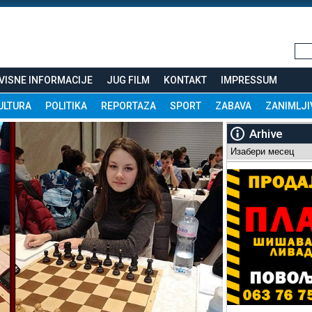
VISNE INFORMACIJE
JUG FILM
KONTAKT
IMPRESSUM
ULTURA
POLITIKA
REPORTAZA
SPORT
ZABAVA
ZANIMLJI
Arhive
Arhive