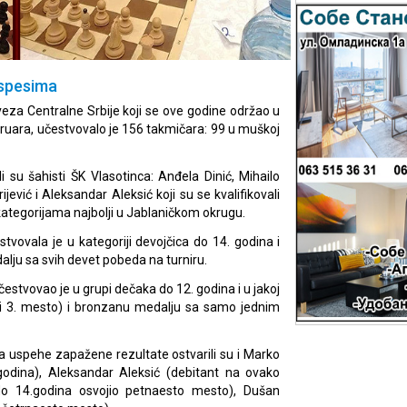
uspesima
za Centralne Srbije koji se ove godine održao u
bruara, učestvovalo je 156 takmičara: 99 u muškoj
 su šahisti ŠK Vlasotinca: Anđela Dinić, Mihailo
ević i Aleksandar Aleksić koji su se kvalifikovali
 kategorijama najbolji u Jablaničkom okrugu.
tvovala je u kategoriji devojčica do 14. godina i
lju sa svih devet pobeda na turniru.
čestvovao je u grupi dečaka do 12. godina i u jakoj
. i 3. mesto) i bronzanu medalju sa samo jednim
na uspehe zapažene rezultate ostvarili su i Marko
odina), Aleksandar Aleksić (debitant na ovako
do 14.godina osvojio petnaesto mesto), Dušan