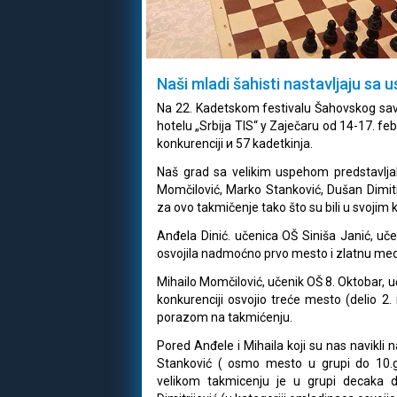
Naši mladi šahisti nastavljaju sa 
Na 22. Kadetskom festivalu Šahovskog save
hotelu „Srbija TIS“ у Zaječaru od 14-17. fe
konkurenciji и 57 kadetkinja.
Naš grad sa velikim uspehom predstavljali
Momčilović, Marko Stanković, Dušan Dimitrij
za ovo takmičenje tako što su bili u svojim
Anđela Dinić. učenica OŠ Siniša Janić, učes
osvojila nadmoćno prvo mesto i zlatnu meda
Mihailo Momčilović, učenik OŠ 8. Oktobar, u
konkurenciji osvojio treće mesto (delio 2
porazom na takmićenju.
Pored Anđele i Mihaila koji su nas navikli 
Stanković ( osmo mesto u grupi do 10.g
velikom takmicenju je u grupi decaka 