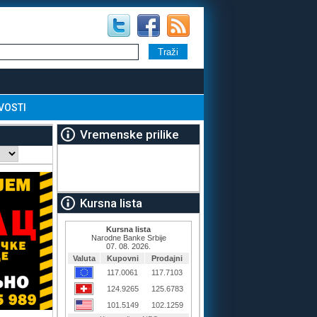
VOSTI
Vremenske prilike
Kursna lista