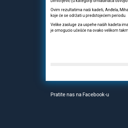
Dimitrijević (u kategoriji omladinaca osvoji
Ovim rezultatima naši kadeti, Anđela, Mihai
koje će se održati u predstojećem periodu.
Velike zasluge za uspehe naših kadeta ima
je omogucio učešće na ovako velikom takm
Pratite nas na Facebook-u