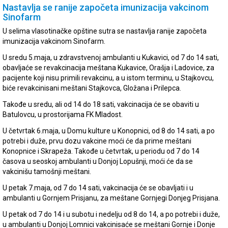
Nastavlja se ranije započeta imunizacija vakcinom
Sinofarm
U selima vlasotinačke opštine sutra se nastavlja ranije započeta
imunizacija vakcinom Sinofarm.
U sredu 5.maja, u zdravstvenoj ambulanti u Kukavici, od 7 do 14 sati,
obavljaće se revakcinacija meštana Kukavice, Orašja i Ladovice, za
pacijente koji nisu primili revakcinu, a u istom terminu, u Stajkovcu,
biće revakcinisani meštani Stajkovca, Gložana i Prilepca.
Takođe u sredu, ali od 14 do 18 sati, vakcinacija će se obaviti u
Batulovcu, u prostorijama FK Mladost.
U četvrtak 6.maja, u Domu kulture u Konopnici, od 8 do 14 sati, a po
potrebi i duže, prvu dozu vakcine moći će da prime meštani
Konopnice i Skrapeža. Takođe u četvrtak, u periodu od 7 do 14
časova u seoskoj ambulanti u Donjoj Lopušnji, moći će da se
vakcinišu tamošnji meštani.
U petak 7.maja, od 7 do 14 sati, vakcinacija će se obavljati i u
ambulanti u Gornjem Prisjanu, za meštane Gornjegi Donjeg Prisjana.
U petak od 7 do 14 i u subotu i nedelju od 8 do 14, a po potrebi i duže,
u ambulanti u Donjoj Lomnici vakcinisaće se meštani Gornje i Donje