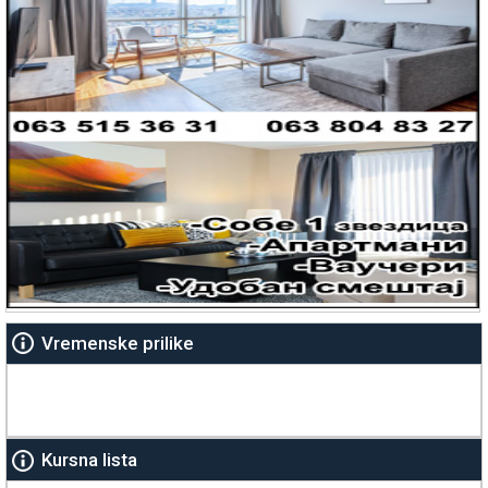
Vremenske prilike
Kursna lista