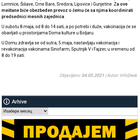
Lomnice, Šišave, Crne Bare, Sredora, Lipovice i Gunjetine.
Za ove
meštane biće obezbeđen prevoz o čemu će sa njima koordinirati
predsednici mesnih zajednica
.
U subotu 8.maja, od 8 do 14 sati, a po potrebi i duže, vakcinacija će se
obavljati u prostorijama Doma kulture u Boljaru.
U Domu zdravlja se od sutra, 5.maja, nastavljaju vakcinacija i
revakcinacija vakcinama Sinofarm, Sputnjik V i Fajzer, u vremenu od
8 do 19 sati.
Objavljeno:
04.05.2021
| Autor: InfoDesk
Arhive
Arhive