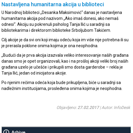
Nastavljena humanitarna akcija u biblioteci
U Narodnoj biblioteci „Desanka Maksimović“ danas je nastavljena
humanitarna akcija pod nazivom „Ako imaš donesi, ako nemaš
odnesi“. Akciju su pokrenuli psiholog Tanja Ilić u saradnji sa
bibliotekarima i direktorom biblioteke Srboljubom Takićem.
Cilj akcije je da svi oni koji imaju odeću koja im više nije potrebna ili su
je prerasla poklone onima kojima je ona neophodna.
„Budući da je prva akcija izazvala veliko interesovanje naših građana
danas smo je opet organizovali, kao i na prošloj akciji veliki broj naših
građana uzelo je učešće i prikupili smo dosta garderobe – rekla je
Tanja Ilić, jedan od inicijatora akcije.
Po njenim rečima odeća koja bude prikupljena, biće u saradnji sa
nadležnim institucijama, prosleđena onima kojima je neophodna.
Objavljeno:
27.02.2017
| Autor: InfoDesk
Arhive