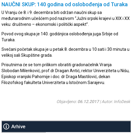
NAUČNI SKUP: 140 godina od oslobođenja od Turaka
U Vranju će 8. i 9. decembra biti održan naučni skup sa
međunarodnim učešćem pod nazivom “Južni srpski krajevi u XIX i XX
veku: društveno – ekonomski i politički aspekt”.
Povod ovog skupa je 140. godišnjica oslobođenja juga Srbije od
Turaka.
Svečani početak skupa je u petak 8. decembra u 10 sati i 30 minuta u
velikoj sali Skupštine grada.
Prisutnima će se tom prilikom obratiti gradonačelnik Vranja
Slobodan Milenković, prof.dr Dragan Antić, rektor Univerziteta u Nišu,
Episkop vranjski Pahomije i doc. dr Draga Mastilović, dekan
Filozofskog fakulteta Univerziteta u Istočnom Sarajevu.
Objavljeno:
06.12.2017
| Autor: InfoDesk
Arhive