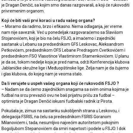
je Dragan Denčić, sa kojim smo danas razgovarali, a koji će rukovoditi
privremenim organom.
Koji će biti vaši prvi koraci u radu vašeg organa?
– Moramo da radimo, brzo i efikasno. Nema odlaganja, jer vreme
nam nije saveznik. Već u ponedeljak razgovaraćemo sa Slavišom
Stojanovićem, koji je bio na čelu FSJO, a imaćemo i zajednički
sastanak u Lebanu sa predsednikom GFS Leskovac, Aleksandrom
Petkovićem, predsednikom OFS Lebane Predragom Cvetkovićem i
predsednikom FSO Vlasotince Vlastimirom Stamenkovićem. U planu
je da se, tokom nedelje koja je pred nama, održi Konferencija klubova
Jablaničke okružne lige i Međuopštinske lige. Želja nam je da čujemo
i glas klubova, do kojeg nam je veoma stalo.
Da li verujete u uspeh vašeg organa koji će rukovoditi FSJO ?
– Nadam se da ćemo zajedničkim snagama sa svim onima kojima je
fudbal na srcu prevazići ovu ne baš prijatnu priču za fudbal –
optimista je Dragan Denčić iskusni fudbalski radnik iz Pirota.
Pokušala je, zimus na sastanku sukobljenih strana u Leskovcu, i
delegacija FSRIS, na čelu sa predesdnikom FSRIS Goranom
Milanovićem i, tada, nesumljivo najvećim autoritetom pokojnim
Bogoljubom Stepanovićem da smiri napetost i podele u FSJO. I dok