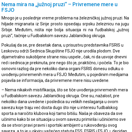
Nema mira na „južnoj pruzi“ – Privremene mere u
FSJO
Mnogo je u poslednje vreme problema na železničkoj južnoj pruzi. Na
hiljade migranata iz Sirije prosto opsedaju srpsku železnicu na jugu
Srbije. Međutim, ništa nije bolja situacija ni na fudbalskoj „južnoj
pruzi“, tačnije u Fudbalskom savezu Jablaničkog okruga.
Pokušaj da se, pre desetak dana, u prisustvu predstavnika FSRIS u
Leskovcu održi Sednica Skupštine FSJO nije urodila plodom. Dve
dijametralno sukobljene strane nisu uspele , čak, ni da usvoje dnevni
red i sednica je prekinuta, pre nego što je, praktično, i počela. To je bio
osnovni razlog da pre nekoliko dana organi FSRIS donesu odluku o
uvođenju privremenih mera u FSJO. Međutim, u pojedinim medijama
pojavila se informacija, da privremene mere nisu uvedene.
– Nema nikakvih mistifikacija, što se tiče uvođenja privremenih mera
u Fudbalskom savezu Jablaničkog okruga. One su, nažalost, pre
nekoliko dana uvedene i posledica su velikih neslaganja u ovom
savezu koje traju već dosta dugo što nije u interesu fudbalskog
sporta a naročito klubova koji tamo bitišu. Naša je obaveza da sve
učinimo kako bi se situacija u ovom savezu primirila i učinićemo sve
da se stvori pravi pravni i sportski ambijent u rukovođenju ovog
saveza, a to je u okviru važećeg statuta FSS, FSRIS i FSJO – decidan