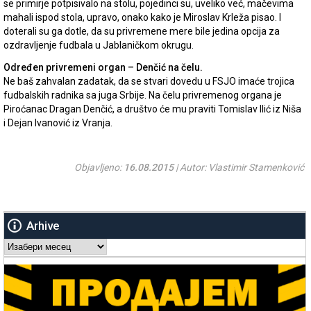
se primirje potpisivalo na stolu, pojedinci su, uveliko već, mačevima
mahali ispod stola, upravo, onako kako je Miroslav Krleža pisao. I
doterali su ga dotle, da su privremene mere bile jedina opcija za
ozdravljenje fudbala u Jablaničkom okrugu.
Određen privremeni organ – Denčić na čelu.
Ne baš zahvalan zadatak, da se stvari dovedu u FSJO imaće trojica
fudbalskih radnika sa juga Srbije. Na čelu privremenog organa je
Piroćanac Dragan Denčić, a društvo će mu praviti Tomislav Ilić iz Niša
i Dejan Ivanović iz Vranja.
Objavljeno:
16.08.2015
| Autor: Vlastimir Stamenković
Arhive
Arhive