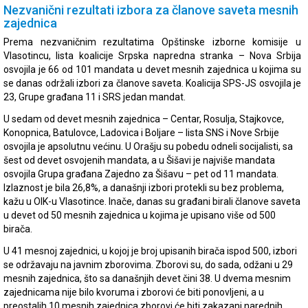
Nezvanični rezultati izbora za članove saveta mesnih
zajednica
Prema nezvaničnim rezultatima Opštinske izborne komisije u
Vlasotincu, lista koalicije Srpska napredna stranka – Nova Srbija
osvojila je 66 od 101 mandata u devet mesnih zajednica u kojima su
se danas održali izbori za članove saveta. Koalicija SPS-JS osvojila je
23, Grupe građana 11 i SRS jedan mandat.
U sedam od devet mesnih zajednica – Centar, Rosulja, Stajkovce,
Konopnica, Batulovce, Ladovica i Boljare – lista SNS i Nove Srbije
osvojila je apsolutnu većinu. U Orašju su pobedu odneli socijalisti, sa
šest od devet osvojenih mandata, a u Šišavi je najviše mandata
osvojila Grupa građana Zajedno za Šišavu – pet od 11 mandata.
Izlaznost je bila 26,8%, a današnji izbori protekli su bez problema,
kažu u OIK-u Vlasotince. Inače, danas su građani birali članove saveta
u devet od 50 mesnih zajednica u kojima je upisano više od 500
birača.
U 41 mesnoj zajednici, u kojoj je broj upisanih birača ispod 500, izbori
se održavaju na javnim zborovima. Zborovi su, do sada, odžani u 29
mesnih zajednica, što sa današnjih devet čini 38. U dvema mesnim
zajednicama nije bilo kvoruma i zborovi će biti ponovljeni, a u
preostalih 10 mesnih zajednica zborovi će biti zakazani narednih