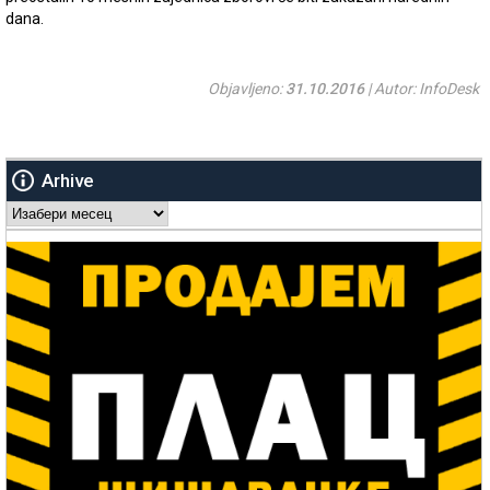
dana.
Objavljeno:
31.10.2016
| Autor: InfoDesk
Arhive
Arhive