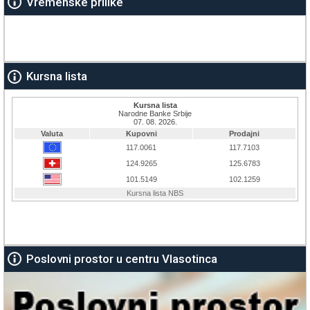
Vremenske prilike
Kursna lista
Poslovni prostor u centru Vlasotinca