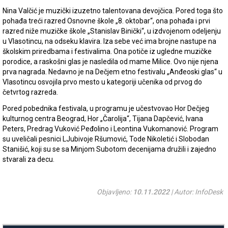
Nina Valčić je muzički izuzetno talentovana devojčica. Pored toga što
pohađa treći razred Osnovne škole „8. oktobar“, ona pohađa i prvi
razred niže muzičke škole „Stanislav Binički“, u izdvojenom odeljenju
u Vlasotincu, na odseku klavira. Iza sebe već ima brojne nastupe na
školskim priredbama i festivalima. Ona potiče iz ugledne muzičke
porodice, a raskošni glas je nasledila od mame Milice. Ovo nije njena
prva nagrada. Nedavno je na Dečjem etno festivalu „Anđeoski glas“ u
Vlasotincu osvojila prvo mesto u kategoriji učenika od prvog do
četvrtog razreda.
Pored pobednika festivala, u programu je učestvovao Hor Dečjeg
kulturnog centra Beograd, Hor „Čarolija“, Tijana Dapčević, Ivana
Peters, Predrag Vuković Peđolino i Leontina Vukomanović. Program
su uveličali pesnici LJubivoje Ršumović, Tode Nikoletić i Slobodan
Stanišić, koji su se sa Minjom Subotom decenijama družili i zajedno
stvarali za decu.
Objavljeno:
10.11.2022
| Autor: InfoDesk