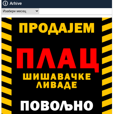
Arhive
Arhive