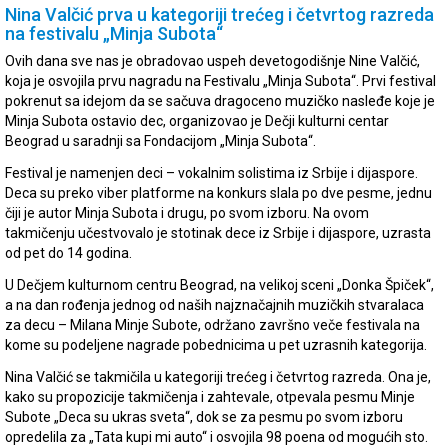
Nina Valčić prva u kategoriji trećeg i četvrtog razreda
na festivalu „Minja Subota“
Ovih dana sve nas je obradovao uspeh devetogodišnje Nine Valčić,
koja je osvojila prvu nagradu na Festivalu „Minja Subota“. Prvi festival
pokrenut sa idejom da se sačuva dragoceno muzičko nasleđe koje je
Minja Subota ostavio dec, organizovao je Dečji kulturni centar
Beograd u saradnji sa Fondacijom „Minja Subota“.
Festival je namenjen deci – vokalnim solistima iz Srbije i dijaspore.
Deca su preko viber platforme na konkurs slala po dve pesme, jednu
čiji je autor Minja Subota i drugu, po svom izboru. Na ovom
takmičenju učestvovalo je stotinak dece iz Srbije i dijaspore, uzrasta
od pet do 14 godina.
U Dečjem kulturnom centru Beograd, na velikoj sceni „Donka Špiček“,
a na dan rođenja jednog od naših najznačajnih muzičkih stvaralaca
za decu – Milana Minje Subote, održano završno veče festivala na
kome su podeljene nagrade pobednicima u pet uzrasnih kategorija.
Nina Valčić se takmičila u kategoriji trećeg i četvrtog razreda. Ona je,
kako su propozicije takmičenja i zahtevale, otpevala pesmu Minje
Subote „Deca su ukras sveta“, dok se za pesmu po svom izboru
opredelila za „Tata kupi mi auto“ i osvojila 98 poena od mogućih sto.