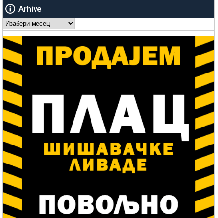
Arhive
Arhive