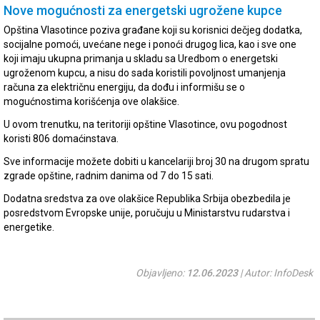
Nove mogućnosti za energetski ugrožene kupce
Opština Vlasotince poziva građane koji su korisnici dečjeg dodatka,
socijalne pomoći, uvećane nege i ponoći drugog lica, kao i sve one
koji imaju ukupna primanja u skladu sa Uredbom o energetski
ugroženom kupcu, a nisu do sada koristili povoljnost umanjenja
računa za električnu energiju, da dođu i informišu se o
mogućnostima korišćenja ove olakšice.
U ovom trenutku, na teritoriji opštine Vlasotince, ovu pogodnost
koristi 806 domaćinstava.
Sve informacije možete dobiti u kancelariji broj 30 na drugom spratu
zgrade opštine, radnim danima od 7 do 15 sati.
Dodatna sredstva za ove olakšice Republika Srbija obezbedila je
posredstvom Evropske unije, poručuju u Ministarstvu rudarstva i
energetike.
Objavljeno:
12.06.2023
| Autor: InfoDesk