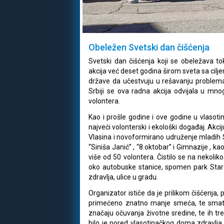
Obeležen Svetski dan čišćenja
Svetski dan čišćenja koji se obeležava 
akcija već deset godina širom sveta sa cilj
države da učestvuju u rešavanju problem
Srbiji se ova radna akcija odvijala u mno
volontera.
Kao i prošle godine i ove godine u vlasoti
najveći volonterski i ekološki događaj. Akc
Vlasina i novoformirano udruženje mladih SE
“Siniša Janić” , “8.oktobar” i Gimnazije , ka
više od 50 volontera. Čistilo se na nekoliko
oko autobuske stanice, spomen park Staro 
zdravlja, ulice u gradu.
Organizator ističe da je prilikom čišćenja, 
primećeno znatno manje smeća, te smatr
značaju očuvanja životne sredine, te ih t
bilo je pored vlasotinačkog doma zdravlja ,