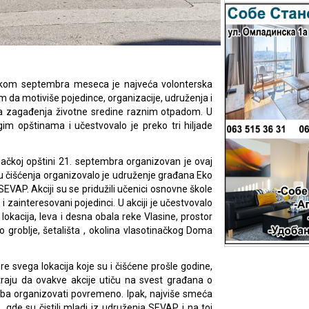
tokom septembra meseca je najveća volonterska
em da motiviše pojedince, organizacije, udruženja i
a zagađenja životne sredine raznim otpadom. U
gim opštinama i učestvovalo je preko tri hiljade
načkoj opštini 21. septembra organizovan je ovaj
iju čišćenja organizovalo je udruženje građana Eko
VAP. Akciji su se pridužili učenici osnovne škole
o i zainteresovani pojedinci. U akciji je učestvovalo
 lokacija, leva i desna obala reke Vlasine, prostor
groblje, šetališta , okolina vlasotinačkog Doma
pre svega lokacija koje su i čišćene prošle godine,
aju da ovakve akcije utiču na svest građana o
reba organizovati povremeno. Ipak, najviše smeća
 gde su čistili mladi iz udruženja SEVAP i na toj