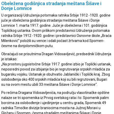
Obeležena godišnjica stradanja meštana Šišave i
Donje Lomnice
U organizaciji Udruženja potomaka ratnika Srbije 1912 -1920. godine
juče je obeležena godišnjica stradanja meštana Šišave i Donje
Lomnice 1. marta 1917. godine. Juče je obeležena i 101. godišnjica
Topličkog ustanka. Ovom prilikom predstavnici Udruženja potomaka
ratnika Srbije 1912 -1920. godine i predstavnici Osnovne škole „Braća
Milenković“ položili su vence i odali počast žrtvama kod Spomen-
česme na donjolomničkom putu.
Obraćajući se prisutnima Dragan Vidosavljević, predsednik Udruženja
je istakao:
„Na prostoru jugoistočne Srbije 1917. godine izbio je Toplički ustanak,
neposredni povod za izbijanje bio je regrutovanje srpskih mladića za
bugarsku vojsku. Ustanak je obuhvatio Jablanički i Toplički kraj. Zbog
oslobođenja oko 400 srpskih mladića koji su bili regrutovani, Bugari
su na ovom mestu ubili 33 meštana Šišave i Donje Lomnice“.
Po rečima Dragana Vidosavljevića, na području vlasotinačke opštine
nalaze se tri spomenika iz Prvog svetskog rata i to: Spomenik palim
borcima za oslobođenje i ujedinjenje u centru grada, Spomenik 49
radnika Timočke divizije braniocima mosta na Južnoj Moravi u
Gložanu i Spomen- česma stradalim meštanima Šišave i Donje