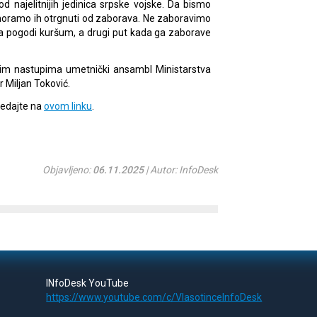
 najelitnijih jedinica srpske vojske. Da bismo
moramo ih otrgnuti od zaborava. Ne zaboravimo
a pogodi kuršum, a drugi put kada ga zaborave
ojim nastupima umetnički ansambl Ministarstva
r Miljan Toković.
ledajte na
ovom linku
.
Objavljeno:
06.11.2025
| Autor: InfoDesk
INfoDesk YouTube
https://www.youtube.com/c/VlasotinceInfoDesk