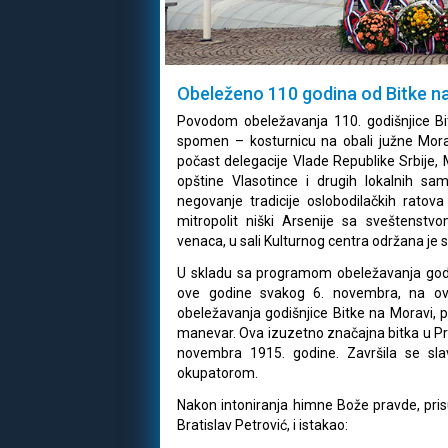
Obeleženo 110 godina od Bitke n
Povodom obeležavanja 110. godišnjice B
spomen – kosturnicu na obali južne Morav
počast delegacije Vlade Republike Srbije, M
opštine Vlasotince i drugih lokalnih sa
negovanje tradicije oslobodilačkih ratova 
mitropolit niški Arsenije sa sveštenst
venaca, u sali Kulturnog centra održana je
U skladu sa programom obeležavanja godišnj
ove godine svakog 6. novembra, na o
obeležavanja godišnjice Bitke na Moravi, p
manevar. Ova izuzetno značajna bitka u Prv
novembra 1915. godine. Završila se s
okupatorom.
Nakon intoniranja himne Bože pravde, pris
Bratislav Petrović, i istakao: