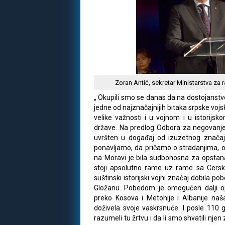
Zoran Antić, sekretar Ministarstva za r
„ Okupili smo se danas da na dostojanstv
jedne od najznačajnijih bitaka srpske voj
velike važnosti i u vojnom i u istorijs
države. Na predlog Odbora za negovanje t
uvršten u događaj od izuzetnog znača
ponavljamo, da pričamo o stradanjima, o
na Moravi je bila sudbonosna za opsta
stoji apsolutno rame uz rame sa Cersk
suštinski istorijski vojni značaj dobila 
Gložanu. Pobedom je omogućen dalji o
preko Kosova i Metohije i Albanije na
doživela svoje vaskrsnuće. I posle 110 g
razumeli tu žrtvu i da li smo shvatili nj