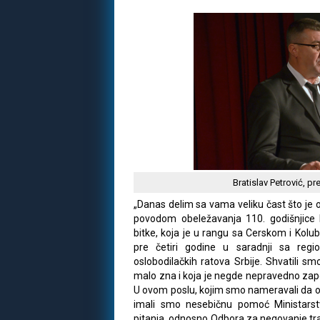
Bratislav Petrović, p
„Danas delim sa vama veliku čast što je
povodom obeležavanja 110. godišnjice 
bitke, koja je u rangu sa Cerskom i Kolu
pre četiri godine u saradnji sa re
oslobodilačkih ratova Srbije. Shvatili sm
malo zna i koja je negde nepravedno zap
U ovom poslu, kojim smo nameravali da o
imali smo nesebičnu pomoć Ministarstv
pitanja, odnosno Odbora za negovanje trad