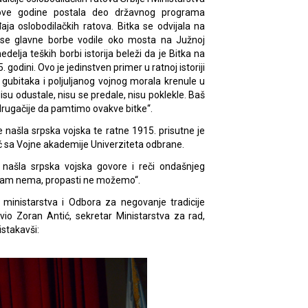
u ove godine postala deo državnog programa
aja oslobodilačkih ratova. Bitka se odvijala na
u se glavne borbe vodile oko mosta na Južnoj
delja teških borbi istorija beleži da je Bitka na
godini. Ovo je jedinstven primer u ratnoj istoriji
 gubitaka i poljuljanog vojnog morala krenule u
Nisu odustale, nisu se predale, nisu poklekle. Baš
rugačije da pamtimo ovakve bitke“.
 se našla srpska vojska te ratne 1915. prisutne je
ć sa Vojne akademije Univerziteta odbrane.
se našla srpska vojska govore i reči ondašnjeg
 nam nema, propasti ne možemo“.
 ministarstva i Odbora za negovanje tradicije
vio Zoran Antić, sekretar Ministarstva za rad,
istakavši: