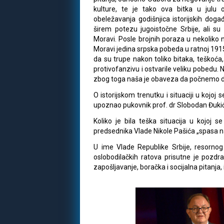
kulture, te je tako ova bitka u jul
obeležavanja godišnjica istorijskih događ
širem potezu jugoistočne Srbije, ali s
Moravi. Posle brojnih poraza u nekoliko ne
Moravi jedina srpska pobeda u ratnoj 1915. 
da su trupe nakon toliko bitaka, teškoća,
protivofanzivu i ostvarile veliku pobedu. 
zbog toga naša je obaveza da počnemo d
O istorijskom trenutku i situaciji u kojoj
upoznao pukovnik prof. dr Slobodan Đuki
Koliko je bila teška situacija u kojoj 
predsednika Vlade Nikole Pašića „spasa
U ime Vlade Republike Srbije, resornog
oslobodilačkih ratova prisutne je pozdra
zapošljavanje, boračka i socijalna pitanja, 