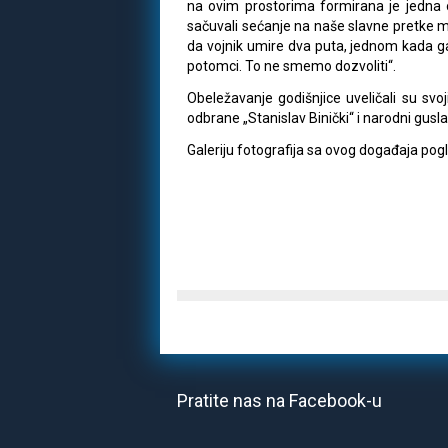
na ovim prostorima formirana je jedna od
sačuvali sećanje na naše slavne pretke 
da vojnik umire dva puta, jednom kada g
potomci. To ne smemo dozvoliti“.
Obeležavanje godišnjice uveličali su sv
odbrane „Stanislav Binički“ i narodni gusla
Galeriju fotografija sa ovog događaja pog
Pratite nas na Facebook-u