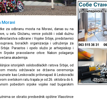
a Moravi
itke za odbranu mosta na Moravi, danas su na
e, u selu Gložanu, vence položili i odali dužnu
inistarstva odbrane i Vojske Srbije, predstavnici
mouprava, boračkih organizacija i udruženja za
Srbije. Parastos i opelo služio je arhiepiskop i
vom Srpske pravoslavne crkve. Nakon polaganja
 svečana akademija.
ice istorijskih oslobodilačkih ratova Srbije, od
vom mestu održavaće se državna ceremonija
oznate kao Leskovački pritivnapad ili Leskovački
om svetskom ratu trajala je od 26. oktobra do 6.
lavnom pobedom srpske vojske nad bugarskim
utnima se obratio predsednik opštine Vlasotince