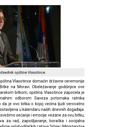
redsednik opštine Vlasotince
 opština Vlasotince domaćin državne ceremonije
Bitke na Moravi. Obeležavanje godišnjice ove
barskom bitkom, opština Vlasotince započela je
gionalnim odborom Saveza potomaka ratnika
o da je ovo bitka o kojoj većina ljudi verovatno
ostavljena u kalendaru naših dnevnih događaja.
svežimo sećanje i emocije vezane za ovu bitku,
a za rad, zapošljavanje, boračka i socijalna
icije oslobodilačkih ratova Srbije i Ministarstva