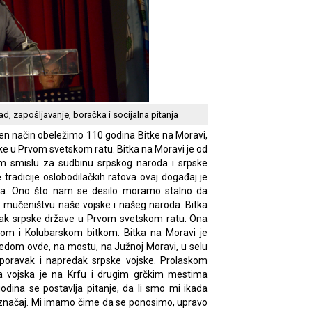
ad, zapošljavanje, boračka i socijalna pitanja
en način obeležimo 110 godina Bitke na Moravi,
ske u Prvom svetskom ratu. Bitka na Moravi je od
kom smislu za sudbinu srpskog naroda i srpske
radicije oslobodilačkih ratova ovaj događaj je
ja. Ono što nam se desilo moramo stalno da
 mučeništvu naše vojske i našeg naroda. Bitka
nak srpske države u Prvom svetskom ratu. Ona
om i Kolubarskom bitkom. Bitka na Moravi je
pobedom ovde, na mostu, na Južnoj Moravi, u selu
poravak i napredak srpske vojske. Prolaskom
ša vojska je na Krfu i drugim grčkim mestima
odina se postavlja pitanje, da li smo mi ikada
en značaj. Mi imamo čime da se ponosimo, upravo