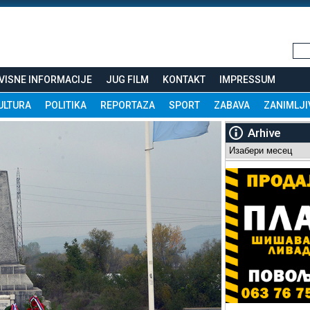
VISNE INFORMACIJE
JUG FILM
KONTAKT
IMPRESSUM
ULTURA
POLITIKA
REPORTAZA
SPORT
ZABAVA
ZANIMLJI
Arhive
Arhive