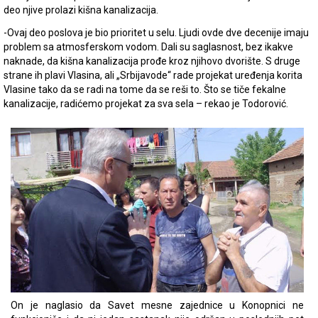
deo njive prolazi kišna kanalizacija.
-Ovaj deo poslova je bio prioritet u selu. Ljudi ovde dve decenije imaju
problem sa atmosferskom vodom. Dali su saglasnost, bez ikakve
naknade, da kišna kanalizacija prođe kroz njihovo dvorište. S druge
strane ih plavi Vlasina, ali „Srbijavode“ rade projekat uređenja korita
Vlasine tako da se radi na tome da se reši to. Što se tiče fekalne
kanalizacije, radićemo projekat za sva sela – rekao je Todorović.
On je naglasio da Savet mesne zajednice u Konopnici ne