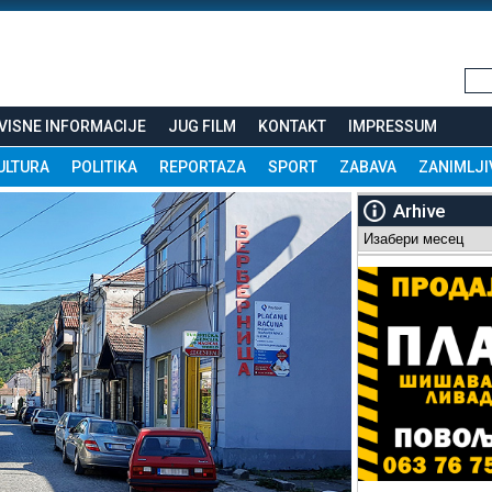
VISNE INFORMACIJE
JUG FILM
KONTAKT
IMPRESSUM
ULTURA
POLITIKA
REPORTAZA
SPORT
ZABAVA
ZANIMLJI
Arhive
Arhive