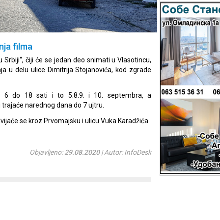
ja filma
rbiji“, čiji će se jedan deo snimati u Vlasotincu,
 u delu ulice Dimitrija Stojanovića, kod zgrade
 6 do 18 sati i to 5.8.9. i 10. septembra, a
 trajaće narednog dana do 7 ujtru.
ijaće se kroz Prvomajsku i ulicu Vuka Karadžića.
Objavljeno:
29.08.2020
| Autor: InfoDesk