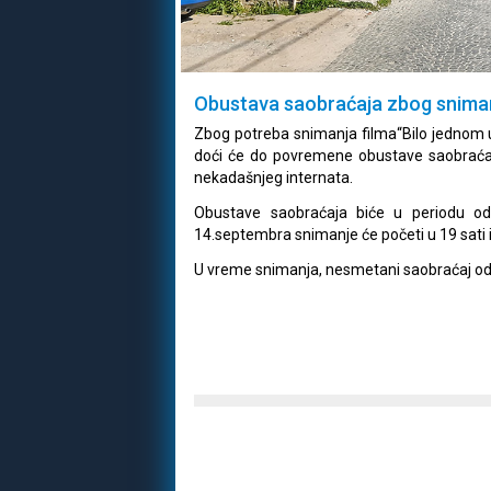
Obustava saobraćaja zbog sniman
Zbog potreba snimanja filma“Bilo jednom u S
doći će do povremene obustave saobraćaja
nekadašnjeg internata.
Obustave saobraćaja biće u periodu od
14.septembra snimanje će početi u 19 sati i
U vreme snimanja, nesmetani saobraćaj odv