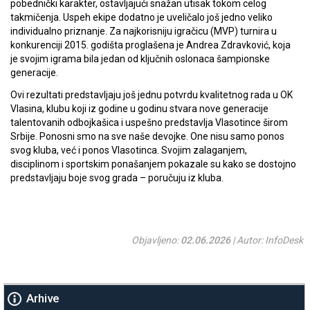
pobednički karakter, ostavljajući snažan utisak tokom celog
takmičenja. Uspeh ekipe dodatno je uveličalo još jedno veliko
individualno priznanje. Za najkorisniju igračicu (MVP) turnira u
konkurenciji 2015. godišta proglašena je Andrea Zdravković, koja
je svojim igrama bila jedan od ključnih oslonaca šampionske
generacije.
Ovi rezultati predstavljaju još jednu potvrdu kvalitetnog rada u OK
Vlasina, klubu koji iz godine u godinu stvara nove generacije
talentovanih odbojkašica i uspešno predstavlja Vlasotince širom
Srbije. Ponosni smo na sve naše devojke. One nisu samo ponos
svog kluba, već i ponos Vlasotinca. Svojim zalaganjem,
disciplinom i sportskim ponašanjem pokazale su kako se dostojno
predstavljaju boje svog grada – poručuju iz kluba.
Objavljeno:
02.06.2026
| Autor: InfoDesk
Arhive