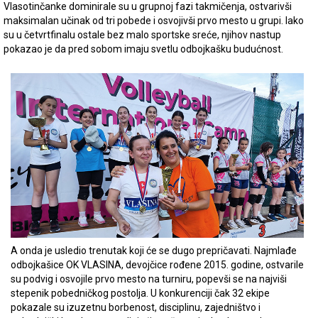
Vlasotinčanke dominirale su u grupnoj fazi takmičenja, ostvarivši
maksimalan učinak od tri pobede i osvojivši prvo mesto u grupi. Iako
su u četvrtfinalu ostale bez malo sportske sreće, njihov nastup
pokazao je da pred sobom imaju svetlu odbojkašku budućnost.
A onda je usledio trenutak koji će se dugo prepričavati. Najmlađe
odbojkašice OK VLASINA, devojčice rođene 2015. godine, ostvarile
su podvig i osvojile prvo mesto na turniru, popevši se na najviši
stepenik pobedničkog postolja. U konkurenciji čak 32 ekipe
pokazale su izuzetnu borbenost, disciplinu, zajedništvo i