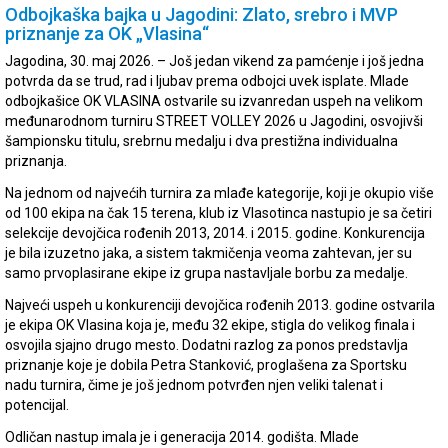
Odbojkaška bajka u Jagodini: Zlato, srebro i MVP
priznanje za OK „Vlasina“
Jagodina, 30. maj 2026. – Još jedan vikend za pamćenje i još jedna
potvrda da se trud, rad i ljubav prema odbojci uvek isplate. Mlade
odbojkašice OK VLASINA ostvarile su izvanredan uspeh na velikom
međunarodnom turniru STREET VOLLEY 2026 u Jagodini, osvojivši
šampionsku titulu, srebrnu medalju i dva prestižna individualna
priznanja.
Na jednom od najvećih turnira za mlađe kategorije, koji je okupio više
od 100 ekipa na čak 15 terena, klub iz Vlasotinca nastupio je sa četiri
selekcije devojčica rođenih 2013, 2014. i 2015. godine. Konkurencija
je bila izuzetno jaka, a sistem takmičenja veoma zahtevan, jer su
samo prvoplasirane ekipe iz grupa nastavljale borbu za medalje.
Najveći uspeh u konkurenciji devojčica rođenih 2013. godine ostvarila
je ekipa OK Vlasina koja je, među 32 ekipe, stigla do velikog finala i
osvojila sjajno drugo mesto. Dodatni razlog za ponos predstavlja
priznanje koje je dobila Petra Stanković, proglašena za Sportsku
nadu turnira, čime je još jednom potvrđen njen veliki talenat i
potencijal.
Odličan nastup imala je i generacija 2014. godišta. Mlade