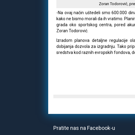
Zoran Todorović, pr
-Na ovaj način uštedeli smo 600.000 dina
kako ne bismo morali da ih vratimo. Plani
grada oko sportskog centra, pored aku
Zoran Todorović.
Izradom planova detaljne regulacije ol
dobijanja dozvola za izgradnju. Tako pri
sredstva kod raznih evropskih fondova, d
Pratite nas na Facebook-u