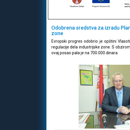
Odobrena sredstva za izradu Plana
zone
Evropski progres odobrio je opštini Vlasot
regulacije dela industrijske zone. S obziro
ovaj posao pala je na 700.000 dinara.