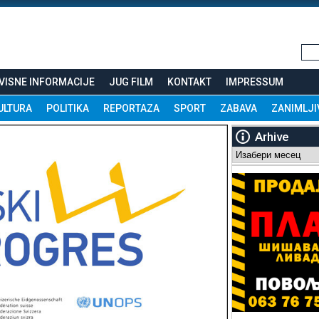
VISNE INFORMACIJE
JUG FILM
KONTAKT
IMPRESSUM
ULTURA
POLITIKA
REPORTAZA
SPORT
ZABAVA
ZANIMLJI
Arhive
Arhive