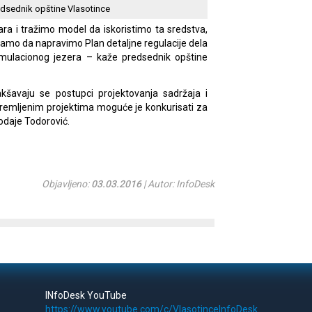
edsednik opštine Vlasotince
ra i tražimo model da iskoristimo ta sredstva,
ramo da napravimo Plan detaljne regulacije dela
mulacionog jezera – kaže predsednik opštine
akšavaju se postupci projektovanja sadržaja i
premljenim projektima moguće je konkurisati za
odaje Todorović.
Objavljeno:
03.03.2016
| Autor: InfoDesk
INfoDesk YouTube
https://www.youtube.com/c/VlasotinceInfoDesk