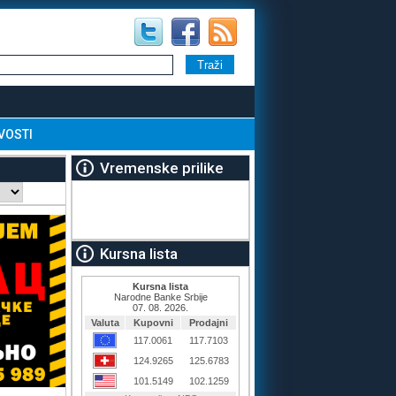
VOSTI
Vremenske prilike
Kursna lista