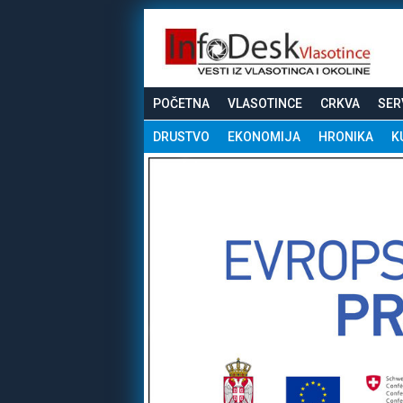
POČETNA
VLASOTINCE
CRKVA
SER
DRUSTVO
EKONOMIJA
HRONIKA
K