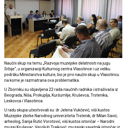
Naučni skup na temu „Razvoja muzejske delatnosti na jugu
Srbije“, u organizaciji Kulturnog centra Vlasotince i uz veliku
podršku Ministarstva kulture, bio je prvi naučni skup u Vlasotincu
na kome je razmatrana ova problematika.
U Zborniku su objavljena 22 rada naučnih radnika i istraživača iz
Beograda, Niša, Prokuplja, Kuršumlije, Kruševca, Trstenika,
Leskovca i Vlasotinca.
U radu skupa učestvovali su: dr Jelena Vukčević, viši kustos
Muzejske zbirke Narodnog univerziteta Trstenik, dr Milan Savić,
arheolog, Sanja Rutić Vorotović, viši kustos istoričar – Narodni
muzej Kruševac, Veroljub Trajković, muzejski savetnik istoričar iz