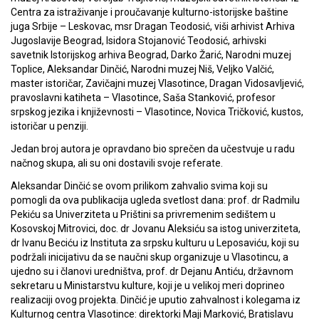
Centra za istraživanje i proučavanje kulturno-istorijske baštine
juga Srbije – Leskovac, msr Dragan Teodosić, viši arhivist Arhiva
Jugoslavije Beograd, Isidora Stojanović Teodosić, arhivski
savetnik Istorijskog arhiva Beograd, Darko Žarić, Narodni muzej
Toplice, Aleksandar Dinčić, Narodni muzej Niš, Veljko Valčić,
master istoričar, Zavičajni muzej Vlasotince, Dragan Vidosavljević,
pravoslavni katiheta – Vlasotince, Saša Stanković, profesor
srpskog jezika i književnosti – Vlasotince, Novica Tričković, kustos,
istoričar u penziji.
Jedan broj autora je opravdano bio sprečen da učestvuje u radu
načnog skupa, ali su oni dostavili svoje referate.
Aleksandar Dinčić se ovom prilikom zahvalio svima koji su
pomogli da ova publikacija ugleda svetlost dana: prof. dr Radmilu
Pekiću sa Univerziteta u Prištini sa privremenim sedištem u
Kosovskoj Mitrovici, doc. dr Jovanu Aleksiću sa istog univerziteta,
dr Ivanu Beciću iz Instituta za srpsku kulturu u Leposaviću, koji su
podržali inicijativu da se naučni skup organizuje u Vlasotincu, a
ujedno su i članovi uredništva, prof. dr Dejanu Antiću, državnom
sekretaru u Ministarstvu kulture, koji je u velikoj meri doprineo
realizaciji ovog projekta. Dinčić je uputio zahvalnost i kolegama iz
Kulturnog centra Vlasotince: direktorki Maji Marković, Bratislavu