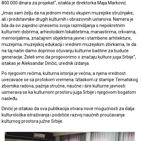
800.000 dinara za projekat“, istakla je direktorka Maja Marković.
„Imao sam želju da na jednom mestu okupim muzejske stručnjake,
ali i predstavnike drugih kulturnih i obrazovnih ustanova. Namera je
bila da svi zajedno iznesemo svoja razmišljanja o nepokretnim
kulturnim dobrima, arheološkim lokalitetima, manastirima, crkvama,
memorijalima, značajnim objektima javne i stambene arhitekture,
muzejima, muzejskoj edukaciji i vrednim muzejskim zbirkama, te da
na taj način damo doprinos očuvanju kulturne baštine za buduće
generacije. Želeli smo da progovorimo o značaju kulture juga Srbije“,
istakao je Aleksandar Dinčić, urednik izdanja.
Po njegovim rečima, kulturna istorija je večna, a njena vrednost
uvećavaće se sa protokom vremena. Izlaskom iz štampe Tematskog
zbornika radova, pažnja stručne, naučne i šire kulturne javnosti
usmerava se ka kulturnom prostoru juga Srbije i njegovom bogatom
nasleđu.
Dinčić je istakao da ova publikacija otvara nove mogućnosti za dalja
kulturološka istraživanja i podstiče razvoj naučnih proučavanja
kulturnog prostora južne Srbije.