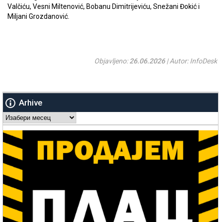
Valčiću, Vesni Miltenović, Bobanu Dimitrijeviću, Snežani Đokić i
Miljani Grozdanović.
Objavljeno:
26.06.2026
| Autor: InfoDesk
Arhive
Arhive