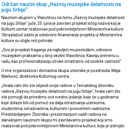
Održan naučni skup „Razvoj muzejske delatnosti na
jugu Srbije“
Naučnim skupom u Vlasotincu na temu „Razvoj muzejske delatnosti
na jugu Srbije“ juče, 25. juna je završen projekat istog naziva koji je
Kulturni centar realizovao pod pokroviteljstvom Ministarstva kulture.
Obrazlažući zašto je odobreno finansiranje projekta iz Ministarstva
kulture su stigle reči pohvale:
„Ovo je projekat traganja za najboljim muzeološkim, odnosno
muzejskim praksama u široj okolini Vlasotinca. Kasniju primenu u
radu, kao profesionalizaciju struke smatramo od osobite važnosti“.
U ime organizatora i domaćina skupa učesnike je pozdravila, Maja
Marković, direktorka Kulturnog centra.
„Hvala vam što ste objavili svoje radove u Tematskog zborniku
radova „Razvoj muzejske delatnosti na jugu Srbije“, hvala vam što
ste pomogli da priredimo ovo vredno izdanje, koje će u godinama
koje dolaze biti od pomoći za dalja istraživanja učenicima,
studentima, istraživačima, kulturnim i prosvetnim radnicima.
Predstavljanjem Zbornika i prezentacijom vaših radova na
današnjem naučnom skupu mi završavamo projekat koji smo
realizovali pod pokroviteljstvom Ministarstva kulture, koje je izdvojilo