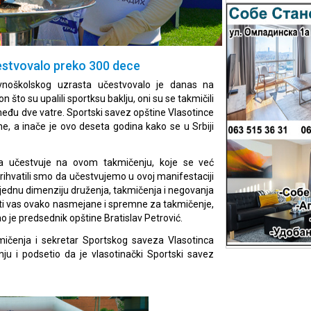
estvovalo preko 300 dece
vnoškolskog uzrasta učestvovalo je danas na
što su upalili sportksu baklju, oni su se takmičili
Između dve vatre. Sportski savez opštine Vlasotince
ne, a inače je ovo deseta godina kako se u Srbiji
a učestvuje na ovom takmičenju, koje se već
 Prihvatili smo da učestvujemo u ovoj manifestaciji
 jednu dimenziju druženja, takmičenja i negovanja
eti vas ovako nasmejane i spremne za takmičenje,
ao je predsednik opštine Bratislav Petrović.
mičenja i sekretar Sportskog saveza Vlasotinca
u i podsetio da je vlasotinački Sportski savez