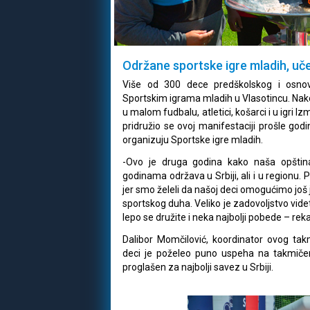
Održane sportske igre mladih, uč
Više od 300 dece predškolskog i osno
Sportskim igrama mladih u Vlasotincu. Nakon 
u malom fudbalu, atletici, košarci i u igri 
pridružio se ovoj manifestaciji prošle godi
organizuju Sportske igre mladih.
-Ovo je druga godina kako naša opštin
godinama održava u Srbiji, ali i u regionu.
jer smo želeli da našoj deci omogućimo još
sportskog duha. Veliko je zadovoljstvo vid
lepo se družite i neka najbolji pobede – rek
Dalibor Momčilović, koordinator ovog tak
deci je poželeo puno uspeha na takmičenj
proglašen za najbolji savez u Srbiji.