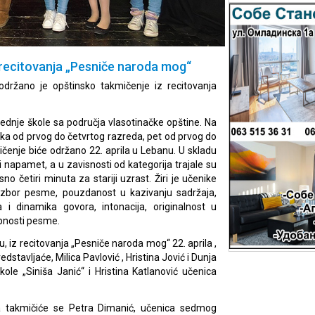
 recitovanja „Pesniče naroda mog“
održano je opštinsko takmičenje iz recitovanja
ednje škole sa područja vlasotinačke opštine. Na
ika od prvog do četvrtog razreda, pet od prvog do
čenje biće održano 22. aprila u Lebanu. U skladu
 napamet, a u zavisnosti od kategorija trajale su
sno četiri minuta za stariji uzrast. Žiri je učenike
 izbor pesme, pouzdanost u kazivanju sadržaja,
a i dinamika govora, intonacija, originalnost u
ebnosti pesme.
 iz recitovanja „Pesniče naroda mog“ 22. aprila ,
dstavljaće, Milica Pavlović , Hristina Jović i Dunja
le „Siniša Janić“ i Hristina Katlanović učenica
a takmičiće se Petra Dimanić, učenica sedmog