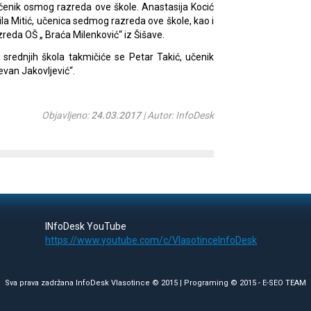
učenik osmog razreda ove škole. Anastasija Kocić
la Mitić, učenica sedmog razreda ove škole, kao i
reda OŠ „ Braća Milenković“ iz Šišave.
 srednjih škola takmičiće se Petar Takić, učenik
van Jakovljević“.
Objavljeno:
24.03.2017
| Autor: InfoDesk
INfoDesk YouTube
https://www.youtube.com/c/VlasotinceInfoDesk
Sva prava zadržana InfoDesk Vlasotince © 2015 | Programing © 2015 -
E-SEO TEAM