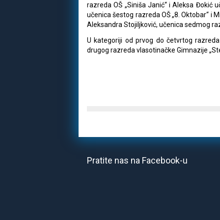
razreda OŠ „Siniša Janić“ i Aleksa Đokić 
učenica šestog razreda OŠ „8. Oktobar“ i Mi
Aleksandra Stojiljković, učenica sedmog raz
U kategoriji od prvog do četvrtog razreda
drugog razreda vlasotinačke Gimnazije „Ste
Pratite nas na Facebook-u