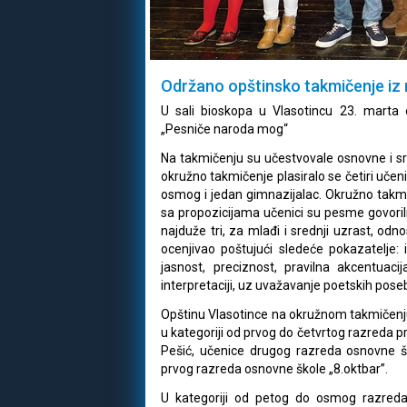
Održano opštinsko takmičenje iz
U sali bioskopa u Vlasotincu 23. marta 
„Pesniče naroda mog“
Na takmičenju su učestvovale osnovne i sr
okružno takmičenje plasiralo se četiri učen
osmog i jedan gimnazijalac. Okružno takmi
sa propozicijama učenici su pesme govorili
najduže tri, za mlađi i srednji uzrast, odno
ocenjivao poštujući sledeće pokazatelje:
jasnost, preciznost, pravilna akcentuacij
interpretaciji, uz uvažavanje poetskih pos
Opštinu Vlasotince na okružnom takmičenju,
u kategoriji od prvog do četvrtog razreda pre
Pešić, učenice drugog razreda osnovne ško
prvog razreda osnovne škole „8.oktbar”.
U kategoriji od petog do osmog razred