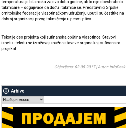
temperatura je bila niska za ovo doba godine, ali to nije obeshrabrilo
takmičare – odgajivače da dođu i takmiče se. Predstavnici Srpske
ornitološke federacije vlasotinačkom udruženju uputili su čestitke na
dobroj organizaciji prvog takmičenja u pesmi ptica.
Tekst je deo projekta koji sufinansira opština Vlasotince. Stavovi
izneti u tekstu ne izražavaju nužno stavove organa koji sufinansira
projekat.
Objavljeno:
02.05.2017
| Autor: InfoDesk
Arhive
Arhive