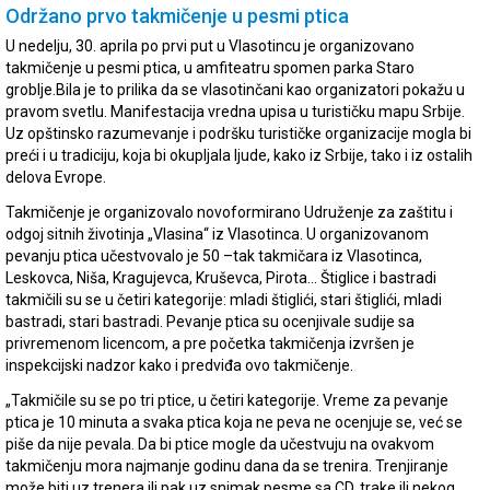
Održano prvo takmičenje u pesmi ptica
U nedelju, 30. aprila po prvi put u Vlasotincu je organizovano
takmičenje u pesmi ptica, u amfiteatru spomen parka Staro
groblje.Bila je to prilika da se vlasotinčani kao organizatori pokažu u
pravom svetlu. Manifestacija vredna upisa u turističku mapu Srbije.
Uz opštinsko razumevanje i podršku turističke organizacije mogla bi
preći i u tradiciju, koja bi okupljala ljude, kako iz Srbije, tako i iz ostalih
delova Evrope.
Takmičenje je organizovalo novoformirano Udruženje za zaštitu i
odgoj sitnih životinja „Vlasina“ iz Vlasotinca. U organizovanom
pevanju ptica učestvovalo je 50 –tak takmičara iz Vlasotinca,
Leskovca, Niša, Kragujevca, Kruševca, Pirota… Štiglice i bastradi
takmičili su se u četiri kategorije: mladi štiglići, stari štiglići, mladi
bastradi, stari bastradi. Pevanje ptica su ocenjivale sudije sa
privremenom licencom, a pre početka takmičenja izvršen je
inspekcijski nadzor kako i predviđa ovo takmičenje.
„Takmičile su se po tri ptice, u četiri kategorije. Vreme za pevanje
ptica je 10 minuta a svaka ptica koja ne peva ne ocenjuje se, već se
piše da nije pevala. Da bi ptice mogle da učestvuju na ovakvom
takmičenju mora najmanje godinu dana da se trenira. Trenjiranje
može biti uz trenera ili pak uz snimak pesme sa CD, trake ili nekog