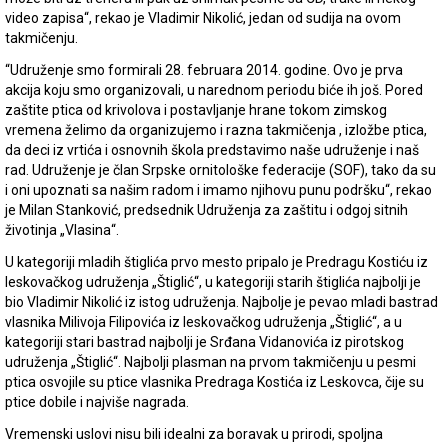
video zapisa“, rekao je Vladimir Nikolić, jedan od sudija na ovom
takmičenju.
“Udruženje smo formirali 28. februara 2014. godine. Ovo je prva
akcija koju smo organizovali, u narednom periodu biće ih još. Pored
zaštite ptica od krivolova i postavljanje hrane tokom zimskog
vremena želimo da organizujemo i razna takmičenja , izložbe ptica,
da deci iz vrtića i osnovnih škola predstavimo naše udruženje i naš
rad. Udruženje je član Srpske ornitološke federacije (SOF), tako da su
i oni upoznati sa našim radom i imamo njihovu punu podršku“, rekao
je Milan Stanković, predsednik Udruženja za zaštitu i odgoj sitnih
životinja „Vlasina“.
U kategoriji mladih štiglića prvo mesto pripalo je Predragu Kostiću iz
leskovačkog udruženja „Štiglić“, u kategoriji starih štiglića najbolji je
bio Vladimir Nikolić iz istog udruženja. Najbolje je pevao mladi bastrad
vlasnika Milivoja Filipovića iz leskovačkog udruženja „Štiglić“, a u
kategoriji stari bastrad najbolji je Srđana Vidanovića iz pirotskog
udruženja „Štiglić“. Najbolji plasman na prvom takmičenju u pesmi
ptica osvojile su ptice vlasnika Predraga Kostića iz Leskovca, čije su
ptice dobile i najviše nagrada.
Vremenski uslovi nisu bili idealni za boravak u prirodi, spoljna