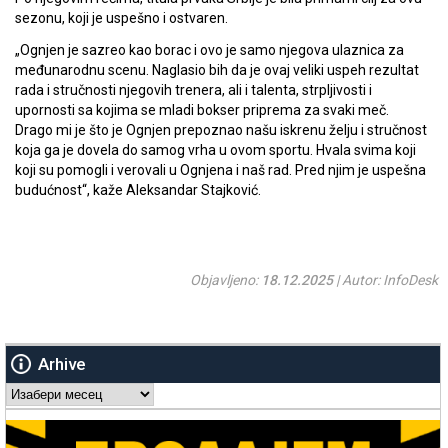
sezonu, koji je uspešno i ostvaren.
„Ognjen je sazreo kao borac i ovo je samo njegova ulaznica za
međunarodnu scenu. Naglasio bih da je ovaj veliki uspeh rezultat
rada i stručnosti njegovih trenera, ali i talenta, strpljivosti i
upornosti sa kojima se mladi bokser priprema za svaki meč.
Drago mi je što je Ognjen prepoznao našu iskrenu želju i stručnost
koja ga je dovela do samog vrha u ovom sportu. Hvala svima koji
koji su pomogli i verovali u Ognjena i naš rad. Pred njim je uspešna
budućnost“, kaže Aleksandar Stajković.
Objavljeno:
18.12.2025
| Autor: InfoDesk
Arhive
Arhive