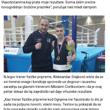
Vlasotinčanima koji prate moje rezultate. Svima želim srećne
novogodišnje i božićne praznike“, poručuje naš mladi šampion.
NJegov trener fizičke pripreme, Aleksandar Stajković ističe da se
svi treninzi snage i kondicije sprovode uz dogovor i izuzetnu
saradnju sa glavnim trenerom Milošem Cvetkovićem i da je ovaj
pehar dokaz da taj zajednički rad daje vrhunske rezultate.
„Kao trener fizičke pripreme kod Ognjena me fasciniralo to što je
sada na potpuno novom, višem nivou. Testovi su pokazali da se
brže oporavlja između rundi što nam omogućava visok tempo