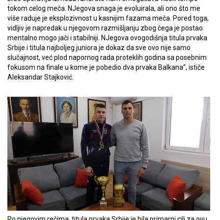
tokom celog meča. NJegova snaga je evoluirala, ali ono što me
više raduje je eksplozivnost u kasnijim fazama meča. Pored toga,
vidljiv je napredak u njegovom razmišljanju zbog čega je postao
mentalno mogo jači i stabilniji. NJegova ovogodišnja titula prvaka
Srbije i titula najboljeg juniora je dokaz da sve ovo nije samo
slučajnost, već plod napornog rada proteklih godina sa posebnim
fokusom na finale u kome je pobedio dva prvaka Balkana“, ističe
Aleksandar Stajković.
Po njegovim rečima, titula prvaka Srbije je bila primarni cilj za ovu