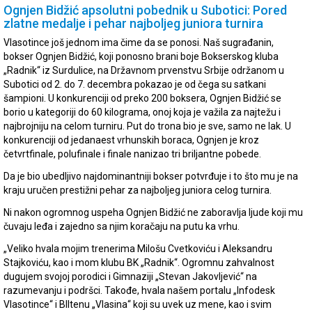
Ognjen Bidžić apsolutni pobednik u Subotici: Pored
zlatne medalje i pehar najboljeg juniora turnira
Vlasotince još jednom ima čime da se ponosi. Naš sugrađanin,
bokser Ognjen Bidžić, koji ponosno brani boje Bokserskog kluba
„Radnik“ iz Surdulice, na Državnom prvenstvu Srbije održanom u
Subotici od 2. do 7. decembra pokazao je od čega su satkani
šampioni. U konkurenciji od preko 200 boksera, Ognjen Bidžić se
borio u kategoriji do 60 kilograma, onoj koja je važila za najtežu i
najbrojniju na celom turniru. Put do trona bio je sve, samo ne lak. U
konkurenciji od jedanaest vrhunskih boraca, Ognjen je kroz
četvrtfinale, polufinale i finale nanizao tri briljantne pobede.
Da je bio ubedljivo najdominantniji bokser potvrđuje i to što mu je na
kraju uručen prestižni pehar za najboljeg juniora celog turnira.
Ni nakon ogromnog uspeha Ognjen Bidžić ne zaboravlja ljude koji mu
čuvaju leđa i zajedno sa njim koračaju na putu ka vrhu.
„Veliko hvala mojim trenerima Milošu Cvetkoviću i Aleksandru
Stajkoviću, kao i mom klubu BK „Radnik“. Ogromnu zahvalnost
dugujem svojoj porodici i Gimnaziji „Stevan Jakovljević“ na
razumevanju i podršci. Takođe, hvala našem portalu „Infodesk
Vlasotince“ i BIltenu „Vlasina“ koji su uvek uz mene, kao i svim