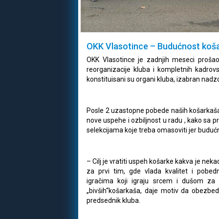
OKK Vlasotince – Budućnost koša
OKK Vlasotince je zadnjih meseci proša
reorganizacije kluba i kompletnih kadrov
konstituisani su organi kluba, izabran nadz
Posle 2 uzastopne pobede naših košarkaša 
nove uspehe i ozbiljnost u radu , kako sa 
selekcijama koje treba omasoviti jer budu
– Cilj je vratiti uspeh košarke kakva je nekad
za prvi tim, gde vlada kvalitet i pobed
igračima koji igraju srcem i dušom za 
„bivših“košarkaša, daje motiv da obezbed
predsednik kluba.