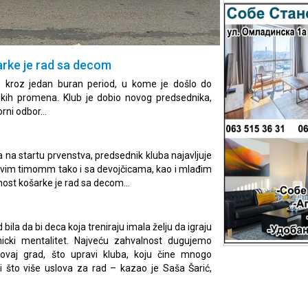
rke je rad sa decom
o kroz jedan buran period, u kome je došlo do
skih promena. Klub je dobio novog predsednika,
orni odbor…
na startu prvenstva, predsednik kluba najavljuje
prvim timomm tako i sa devojčicama, kao i mlađim
ćnost košarke je rad sa decom…
 bila da bi deca koja treniraju imala želju da igraju
nicki mentalitet. Najveću zahvalnost dugujemo
ovaj grad, što upravi kluba, koju čine mnogo
i što više uslova za rad – kazao je Saša Šarić,