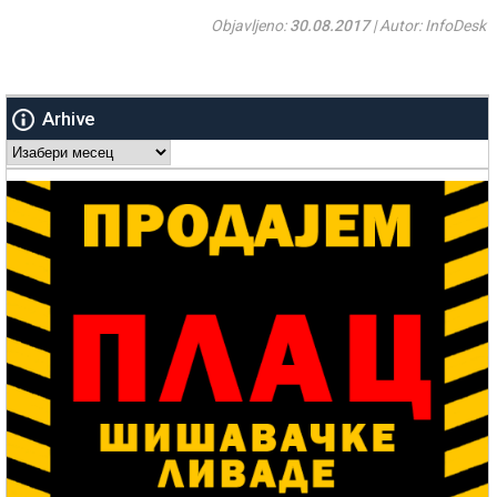
Objavljeno:
30.08.2017
| Autor: InfoDesk
Arhive
Arhive