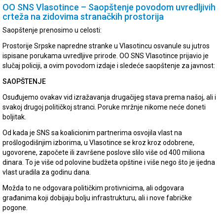
OO SNS Vlasotince – Saopštenje povodom uvredljivih
crteža na zidovima stranačkih prostorija
Saopštenje prenosimo u celosti:
Prostorije Srpske napredne stranke u Vlasotincu osvanule su jutros
ispisane porukama uvredljive prirode. OO SNS Vlasotince prijavio je
slučaj policiji, a ovim povodom izdaje i sledeće saopštenje za javnost:
SAOPŠTENJE
Osuđujemo ovakav vid izražavanja drugačijeg stava prema našoj, ali i
svakoj drugoj političkoj stranci. Poruke mržnje nikome neće doneti
boljitak.
Od kada je SNS sa koalicionim partnerima osvojila vlast na
prošlogodišnjim izborima, u Vlasotince se kroz kroz odobrene,
ugovorene, započete ili završene poslove slilo više od 400 miliona
dinara. To je više od polovine budžeta opštine i više nego što je ijedna
vlast uradila za godinu dana.
Možda to ne odgovara političkim protivnicima, ali odgovara
građanima koji dobijaju bolju infrastrukturu, ali i nove fabričke
pogone.