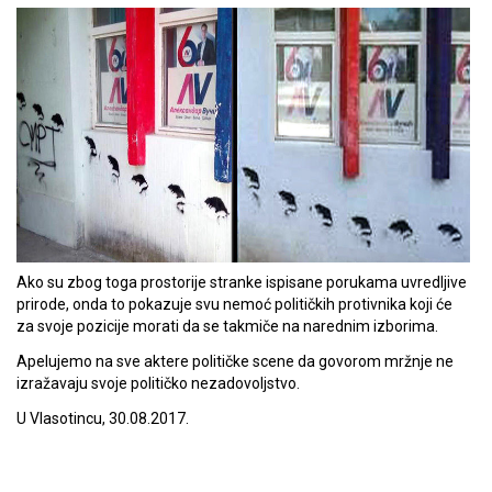
Ako su zbog toga prostorije stranke ispisane porukama uvredljive
prirode, onda to pokazuje svu nemoć političkih protivnika koji će
za svoje pozicije morati da se takmiče na narednim izborima.
Apelujemo na sve aktere političke scene da govorom mržnje ne
izražavaju svoje političko nezadovoljstvo.
U Vlasotincu, 30.08.2017.