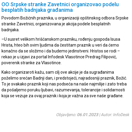
OO Srpske stranke Zavetnici organizovao podelu
besplatih badnjaka građanima
Povodom Božićnih praznika, u organizaciji opštinskog odbora Srpske
stranke Zavetnici, organizovana je akcija podele besplatnih
badnjaka.
–
U susret velikom hrišćanskom prazniku, rođenju gospoda Isusa
Hrista, hteo bih svim ljudima da čestitam praznik u veri da ćemo
konačno da se složimo i da budemo jedinstveni. Hristos se rodi –
rekao je u izjavi za portal Infodesk Vlasotince Predrag Filipović,
poverenik stranke za Vlasotince.
Kako organizaroti kažu, sam cilj ove akcije je da sugrađanima
poželimo srećan Badnji dan, i predstojeći, najradosniji praznik, Božić.
To je svakako praznik koji nas podseća na naše najmilije i zato treba
da pošaljemo poruku ljubavi, razumevanja, tolerancije i solidarnosti
koja se vezuje za ovaj praznik i koja je važna za sve naše građane.
Objavljeno:
06.01.2023
| Autor: InfoDesk