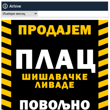
Arhive
Arhive