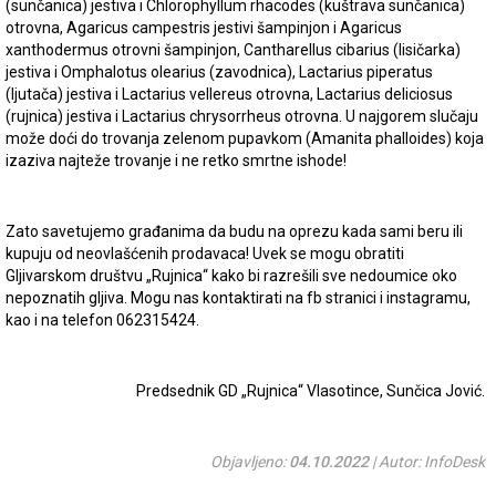
(sunčanica) jestiva i Chlorophyllum rhacodes (kuštrava sunčanica)
otrovna, Agaricus campestris jestivi šampinjon i Agaricus
xanthodermus otrovni šampinjon, Cantharellus cibarius (lisičarka)
jestiva i Omphalotus olearius (zavodnica), Lactarius piperatus
(ljutača) jestiva i Lactarius vellereus otrovna, Lactarius deliciosus
(rujnica) jestiva i Lactarius chrysorrheus otrovna. U najgorem slučaju
može doći do trovanja zelenom pupavkom (Amanita phalloides) koja
izaziva najteže trovanje i ne retko smrtne ishode!
Zato savetujemo građanima da budu na oprezu kada sami beru ili
kupuju od neovlašćenih prodavaca! Uvek se mogu obratiti
Gljivarskom društvu „Rujnica“ kako bi razrešili sve nedoumice oko
nepoznatih gljiva. Mogu nas kontaktirati na fb stranici i instagramu,
kao i na telefon 062315424.
Predsednik GD „Rujnica“ Vlasotince, Sunčica Jović.
Objavljeno:
04.10.2022
| Autor: InfoDesk