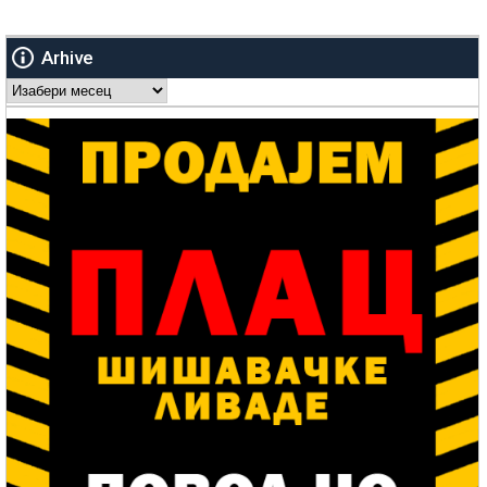
Arhive
Arhive