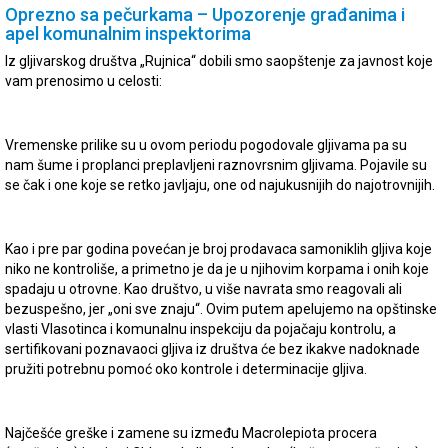
Oprezno sa pečurkama – Upozorenje građanima i
apel komunalnim inspektorima
Iz gljivarskog društva „Rujnica“ dobili smo saopštenje za javnost koje
vam prenosimo u celosti:
Vremenske prilike su u ovom periodu pogodovale gljivama pa su
nam šume i proplanci preplavljeni raznovrsnim gljivama. Pojavile su
se čak i one koje se retko javljaju, one od najukusnijih do najotrovnijih.
Kao i pre par godina povećan je broj prodavaca samoniklih gljiva koje
niko ne kontroliše, a primetno je da je u njihovim korpama i onih koje
spadaju u otrovne. Kao društvo, u više navrata smo reagovali ali
bezuspešno, jer „oni sve znaju“. Ovim putem apelujemo na opštinske
vlasti Vlasotinca i komunalnu inspekciju da pojačaju kontrolu, a
sertifikovani poznavaoci gljiva iz društva će bez ikakve nadoknade
pružiti potrebnu pomoć oko kontrole i determinacije gljiva.
Najčešće greške i zamene su između Macrolepiota procera