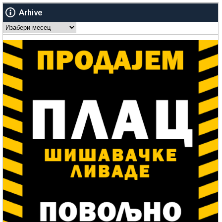
Arhive
Arhive