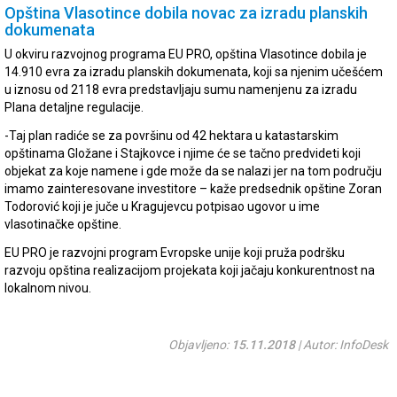
Opština Vlasotince dobila novac za izradu planskih
dokumenata
U okviru razvojnog programa EU PRO, opština Vlasotince dobila je
14.910 evra za izradu planskih dokumenata, koji sa njenim učešćem
u iznosu od 2118 evra predstavljaju sumu namenjenu za izradu
Plana detaljne regulacije.
-Taj plan radiće se za površinu od 42 hektara u katastarskim
opštinama Gložane i Stajkovce i njime će se tačno predvideti koji
objekat za koje namene i gde može da se nalazi jer na tom području
imamo zainteresovane investitore – kaže predsednik opštine Zoran
Todorović koji je juče u Kragujevcu potpisao ugovor u ime
vlasotinačke opštine.
EU PRO je razvojni program Evropske unije koji pruža podršku
razvoju opština realizacijom projekata koji jačaju konkurentnost na
lokalnom nivou.
Objavljeno:
15.11.2018
| Autor: InfoDesk